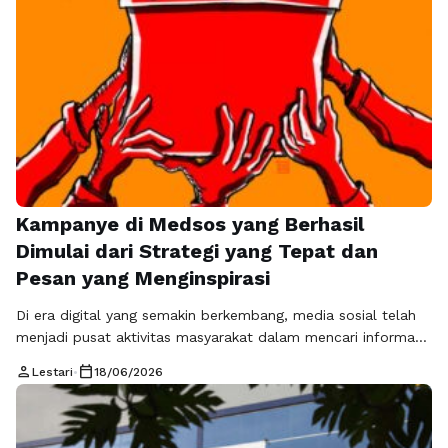
kondisi ini, optimasi …
Baca Selengkapnya
Kampanye di Medsos yang Berhasil
Dimulai dari Strategi yang Tepat dan
Pesan yang Menginspirasi
Di era digital yang semakin berkembang, media sosial telah
menjadi pusat aktivitas masyarakat dalam mencari informasi,
berkomunikasi, hingga membentuk pandangan terhadap
person
calendar_today
Lestari
•
18/06/2026
berbagai isu publik. Perubahan ini membuat kampanye di
medsos menjadi salah satu strategi paling efektif bagi partai
politik untuk membangun citra, memperkenalkan program
kerja, dan mendapatkan dukungan masyarakat secara lebih