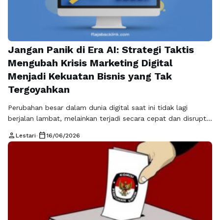
Jangan Panik di Era AI: Strategi Taktis
Mengubah Krisis Marketing Digital
Menjadi Kekuatan Bisnis yang Tak
Tergoyahkan
Perubahan besar dalam dunia digital saat ini tidak lagi
berjalan lambat, melainkan terjadi secara cepat dan disruptif.
Kecerdasan buatan (AI), pembaruan algoritma platform,
person
calendar_today
Lestari
•
16/06/2026
serta perubahan perilaku konsumen telah menciptakan
lanskap baru yang jauh lebih kompetitif dibandingkan
sebelumnya. Dalam kondisi ini, banyak bisnis menghadapi
situasi yang dikenal sebagai krisis marketing digital, yaitu
keadaan ketika strategi pemasaran …
Baca Selengkapnya