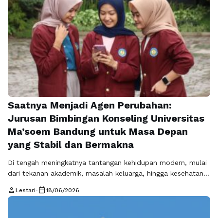
Saatnya Menjadi Agen Perubahan:
Jurusan Bimbingan Konseling Universitas
Ma’soem Bandung untuk Masa Depan
yang Stabil dan Bermakna
Di tengah meningkatnya tantangan kehidupan modern, mulai
dari tekanan akademik, masalah keluarga, hingga kesehatan
mental yang semakin kompleks, peran tenaga profesional di
person
calendar_today
Lestari
•
18/06/2026
bidang pendampingan manusia menjadi semakin penting.
Kondisi ini menjadikan jurusan bimbingan konseling sebagai
salah satu pilihan studi yang tidak hanya relevan, tetapi juga