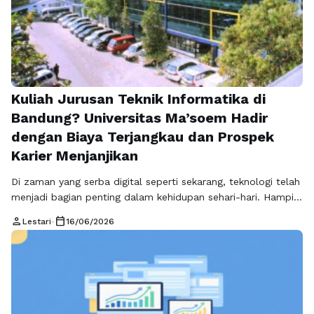
Kuliah Jurusan Teknik Informatika di
Bandung? Universitas Ma’soem Hadir
dengan Biaya Terjangkau dan Prospek
Karier Menjanjikan
Di zaman yang serba digital seperti sekarang, teknologi telah
menjadi bagian penting dalam kehidupan sehari-hari. Hampir
semua aktivitas manusia memanfaatkan teknologi informasi,
person
calendar_today
Lestari
•
16/06/2026
mulai dari komunikasi, transaksi keuangan, pendidikan, hingga
bisnis. Perubahan ini menciptakan kebutuhan yang sangat
besar terhadap tenaga profesional yang menguasai
teknologi. Karena itu, jurusan teknik informatika menjadi
salah satu program studi yang paling …
Baca Selengkapnya