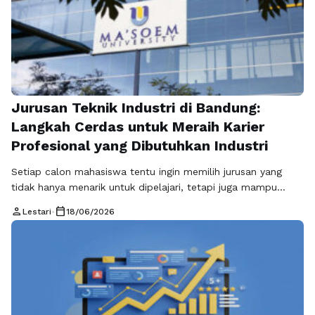
luas. Dahulu, kampanye politik …
Baca Selengkapnya
Jurusan Teknik Industri di Bandung:
Langkah Cerdas untuk Meraih Karier
Profesional yang Dibutuhkan Industri
Setiap calon mahasiswa tentu ingin memilih jurusan yang
tidak hanya menarik untuk dipelajari, tetapi juga mampu
membuka peluang karier yang luas setelah lulus. Di tengah
person
calendar_today
Lestari
•
18/06/2026
perkembangan teknologi, digitalisasi, dan persaingan global
yang semakin ketat, memilih program studi yang relevan
dengan kebutuhan industri menjadi keputusan yang sangat
penting. Salah satu pilihan terbaik yang layak
dipertimbangkan adalah …
Baca Selengkapnya