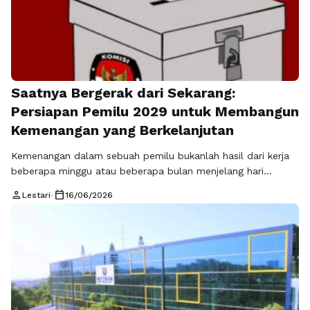
Saatnya Bergerak dari Sekarang:
Persiapan Pemilu 2029 untuk Membangun
Kemenangan yang Berkelanjutan
Kemenangan dalam sebuah pemilu bukanlah hasil dari kerja
beberapa minggu atau beberapa bulan menjelang hari
pencoblosan. Sebaliknya, kemenangan lahir dari proses
person
calendar_today
Lestari
•
16/06/2026
panjang yang penuh perencanaan, konsistensi, dan
kemampuan membangun hubungan yang kuat dengan
masyarakat. Inilah alasan mengapa persiapan pemilu 2029
menjadi langkah yang sangat penting bagi setiap kandidat,
partai politik, maupun tim pemenangan yang ingin …
Baca
Selengkapnya