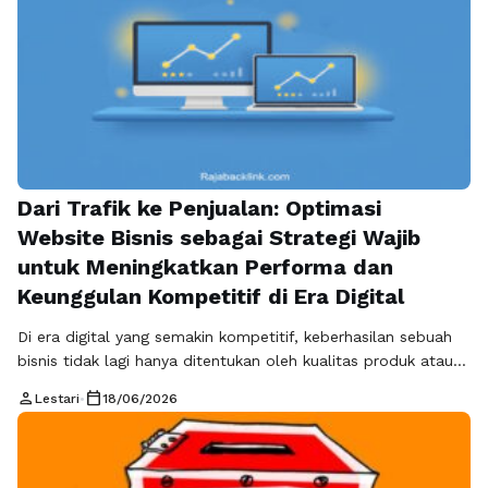
sangat dibutuhkan di berbagai sektor kehidupan. Bagi Anda
yang ingin …
Baca Selengkapnya
Dari Trafik ke Penjualan: Optimasi
Website Bisnis sebagai Strategi Wajib
untuk Meningkatkan Performa dan
Keunggulan Kompetitif di Era Digital
Di era digital yang semakin kompetitif, keberhasilan sebuah
bisnis tidak lagi hanya ditentukan oleh kualitas produk atau
layanan, tetapi juga oleh seberapa kuat kehadiran online
person
calendar_today
Lestari
•
18/06/2026
yang dimiliki. Konsumen modern memiliki kebiasaan baru:
sebelum membeli, mereka mencari informasi terlebih dahulu
melalui internet, membandingkan berbagai pilihan, dan
menilai kredibilitas sebuah brand melalui website. Dalam