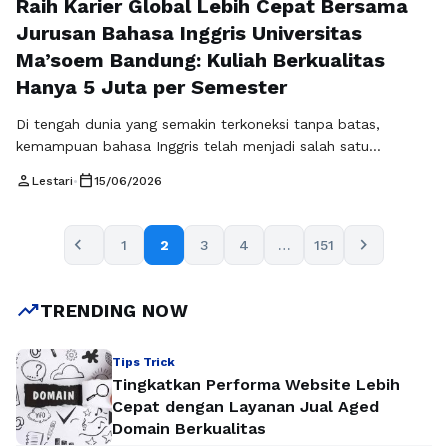
Raih Karier Global Lebih Cepat Bersama
Jurusan Bahasa Inggris Universitas
Ma’soem Bandung: Kuliah Berkualitas
Hanya 5 Juta per Semester
Di tengah dunia yang semakin terkoneksi tanpa batas,
kemampuan bahasa Inggris telah menjadi salah satu
kompetensi paling penting untuk dimiliki. Bahasa Inggris
person
calendar_today
Lestari
•
15/06/2026
bukan hanya alat komunikasi, tetapi juga pintu masuk menuju
pendidikan internasional, karier global, dan peluang
profesional yang lebih luas. Karena itu, memilih jurusan
chevron_left
chevron_right
1
2
3
4
…
151
bahasa inggris merupakan langkah strategis yang dapat
menentukan kualitas masa …
Baca Selengkapnya
trending_up
TRENDING NOW
Tips Trick
Tingkatkan Performa Website Lebih
Cepat dengan Layanan Jual Aged
Domain Berkualitas