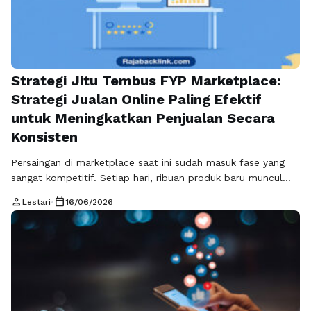
Strategi Jitu Tembus FYP Marketplace:
Strategi Jualan Online Paling Efektif
untuk Meningkatkan Penjualan Secara
Konsisten
Persaingan di marketplace saat ini sudah masuk fase yang
sangat kompetitif. Setiap hari, ribuan produk baru muncul
dengan penawaran yang semakin agresif, mulai dari harga
person
calendar_today
Lestari
•
16/06/2026
murah, promo besar-besaran, hingga visual yang semakin
menarik. Dalam kondisi seperti ini, penjual tidak bisa lagi
hanya mengandalkan upload produk dan menunggu pembeli
datang. Dibutuhkan pendekatan yang lebih terstruktur, yaitu
…
Baca Selengkapnya