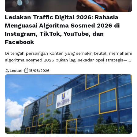
Ledakan Traffic Digital 2026: Rahasia
Menguasai Algoritma Sosmed 2026 di
Instagram, TikTok, YouTube, dan
Facebook
Di tengah persaingan konten yang semakin brutal, memahami
algoritma sosmed 2026 bukan lagi sekadar opsi strategis—
melainkan tiket utama untuk mendapatkan perhatian audiens
person
calendar_today
Lestari
•
15/06/2026
secara konsisten. Dunia media sosial saat ini sudah berubah
total. Platform tidak lagi bekerja secara manual atau
berbasis urutan waktu, melainkan menggunakan sistem
kecerdasan buatan tingkat lanjut yang mampu membaca
perilaku manusia secara …
Baca Selengkapnya