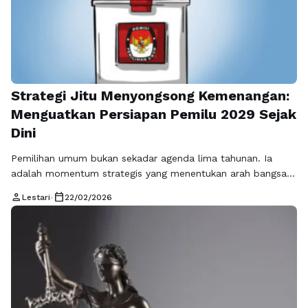
Strategi Jitu Menyongsong Kemenangan:
Menguatkan Persiapan Pemilu 2029 Sejak
Dini
Pemilihan umum bukan sekadar agenda lima tahunan. Ia
adalah momentum strategis yang menentukan arah bangsa,
kepemimpinan, serta masa depan pembangunan. Karena itu,
person
calendar_today
Lestari
•
22/02/2026
berbicara tentang kemenangan tidak bisa dilepaskan dari
satu fondasi utama: persiapan pemilu 2029 yang matang,
terstruktur, dan dijalankan secara konsisten. Siapa pun yang
ingin memenangkan kontestasi harus memahami bahwa
keberhasilan bukan hasil kerja …
Baca Selengkapnya