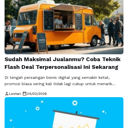
Sudah Maksimal Jualanmu? Coba Teknik
Flash Deal Terpersonalisasi Ini Sekarang
Di tengah persaingan bisnis digital yang semakin ketat,
promosi biasa sering kali tidak lagi cukup untuk menarik
perhatian pelanggan. Konsumen kini menginginkan penawaran
person
calendar_today
Lestari
•
24/02/2026
yang relevan, cepat, dan terasa eksklusif. Di sinilah teknik
flash deal terpersonalisasi menjadi strategi yang mampu
menciptakan urgensi sekaligus kedekatan emosional dengan
pelanggan. Konsep ini menggabungkan promo terbatas
waktu dengan penyesuaian berdasarkan …
Baca
Selengkapnya