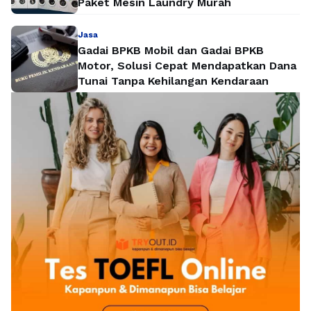
Paket Mesin Laundry Murah
Jasa
Gadai BPKB Mobil dan Gadai BPKB
Motor, Solusi Cepat Mendapatkan Dana
Tunai Tanpa Kehilangan Kendaraan