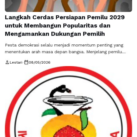
Langkah Cerdas Persiapan Pemilu 2029
untuk Membangun Popularitas dan
Mengamankan Dukungan Pemilih
Pesta demokrasi selalu menjadi momentum penting yang
menentukan arah masa depan bangsa. Menjelang pemilu
mendatang, persaingan politik dipastikan akan semakin ketat
person
calendar_today
Lestari
•
08/05/2026
dan penuh tantangan. Banyak calon legislatif, tokoh
masyarakat, hingga partai politik mulai menyusun strategi
untuk menarik perhatian rakyat. Dalam situasi seperti ini,
persiapan pemilu 2029 menjadi faktor utama yang dapat
menentukan kemenangan seorang kandidat. …
Baca
Selengkapnya