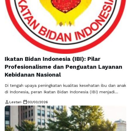
Ikatan Bidan Indonesia (IBI): Pilar
Profesionalisme dan Penguatan Layanan
Kebidanan Nasional
Di tengah upaya peningkatan kualitas kesehatan ibu dan anak
di Indonesia, peran Ikatan Bidan Indonesia (IBI) menjadi
semakin strategis. Sebagai organisasi profesi yang menaungi
person
calendar_today
Lestari
•
03/03/2026
para bidan di seluruh Indonesia, IBI bukan sekadar wadah
administratif, melainkan garda terdepan dalam
memperjuangkan standar kompetensi, etika profesi, serta
perlindungan hukum bagi tenaga kebidanan. Keberadaan IBI
turut memperkuat sistem kesehatan …
Baca Selengkapnya