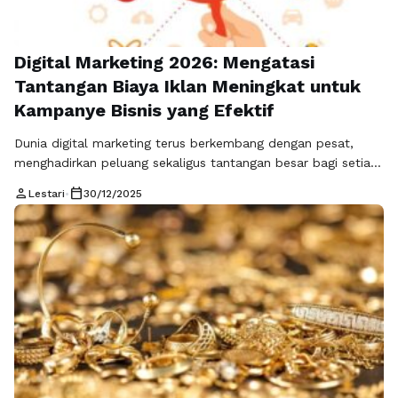
Digital Marketing 2026: Mengatasi
Tantangan Biaya Iklan Meningkat untuk
Kampanye Bisnis yang Efektif
Dunia digital marketing terus berkembang dengan pesat,
menghadirkan peluang sekaligus tantangan besar bagi setiap
pelaku bisnis. Menjelang 2026, banyak kendala yang dapat
person
calendar_today
Lestari
•
30/12/2025
memengaruhi efektivitas kampanye digital. Salah satu
tantangan paling signifikan yang wajib diperhatikan adalah
biaya iklan meningkat, faktor yang secara langsung dapat
memengaruhi anggaran, hasil kampanye, dan return on
investment (ROI). Menyadari tantangan ini …
Baca
Selengkapnya