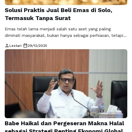
Solusi Praktis Jual Beli Emas di Solo,
Termasuk Tanpa Surat
Emas telah lama menjadi salah satu aset yang paling
diminati masyarakat, bukan hanya sebagai perhiasan, tetapi
juga sebagai instrumen investasi yang aman. Di kota Solo,
person
calendar_today
Lestari
•
29/12/2025
aktivitas jual beli emas Solo semakin berkembang seiring
meningkatnya kesadaran masyarakat terhadap keamanan
finansial dan peluang investasi jangka panjang. Tak jarang,
beberapa orang mencari kemudahan melalui opsi jual emas
tanpa …
Baca Selengkapnya
Babe Haikal dan Pergeseran Makna Halal
sebagai Strategi Penting Ekonomi Global