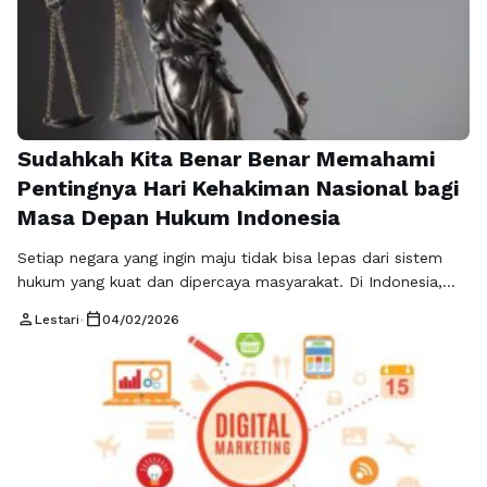
Sudahkah Kita Benar Benar Memahami
Pentingnya Hari Kehakiman Nasional bagi
Masa Depan Hukum Indonesia
Setiap negara yang ingin maju tidak bisa lepas dari sistem
hukum yang kuat dan dipercaya masyarakat. Di Indonesia,
salah satu momen penting yang sering luput dari perhatian
person
calendar_today
Lestari
•
04/02/2026
publik adalah peringatan Hari Kehakiman Nasional. Padahal,
jika ditelaah lebih dalam, pentingnya Hari Kehakiman Nasional
bukan sekadar seremoni tahunan, melainkan refleksi besar
tentang keadilan, integritas, dan arah penegakan …
Baca
Selengkapnya