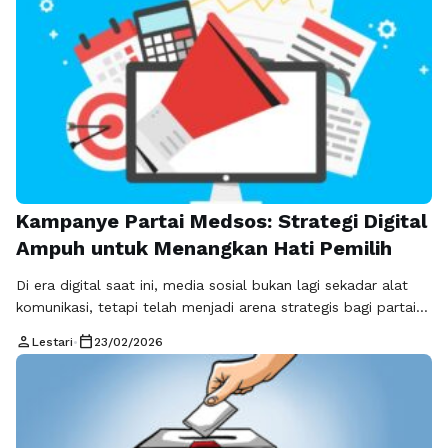
Kampanye Partai Medsos: Strategi Digital
Ampuh untuk Menangkan Hati Pemilih
Di era digital saat ini, media sosial bukan lagi sekadar alat
komunikasi, tetapi telah menjadi arena strategis bagi partai
politik untuk membangun citra, menyampaikan visi, dan
person
calendar_today
Lestari
•
23/02/2026
memenangkan dukungan masyarakat. Kampanye partai
medsos kini menjadi kebutuhan utama bagi setiap partai
yang ingin relevan, modern, dan unggul di dunia politik.
Dengan strategi yang tepat, partai dapat menjangkau …
Baca Selengkapnya