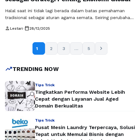
Halal saat ini tidak lagi berada dalam batas pemahaman
tradisional sebagai aturan agama semata. Seiring perubahan
pola konsumsi dan perkembangan ekonomi dunia, halal
person
calendar_today
Lestari
•
28/12/2025
mengalami pergeseran makna yang signifikan. Dari sekadar
pedoman religius, halal kini berkembang menjadi standar
global yang memengaruhi sistem produksi, distribusi, dan
chevron_right
1
2
3
…
5
perdagangan lintas negara. Perkembangan inilah yang kerap
disampaikan oleh Babe Haikal, …
Baca Selengkapnya
trending_up
TRENDING NOW
Tips Trick
Tingkatkan Performa Website Lebih
Cepat dengan Layanan Jual Aged
Domain Berkualitas
Tips Trick
Pusat Mesin Laundry Terpercaya, Solusi
Tepat untuk Memulai Bisnis dengan