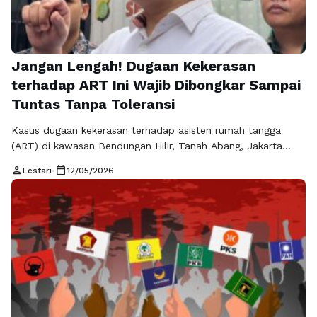
Jangan Lengah! Dugaan Kekerasan
terhadap ART Ini Wajib Dibongkar Sampai
Tuntas Tanpa Toleransi
Kasus dugaan kekerasan terhadap asisten rumah tangga
(ART) di kawasan Bendungan Hilir, Tanah Abang, Jakarta
Pusat, kembali mengguncang ruang publik dan memicu
person
calendar_today
Lestari
•
12/05/2026
kemarahan yang meluas. Peristiwa yang terjadi pada April
2026 ini bukan sekadar insiden biasa, melainkan tragedi yang
diduga berkaitan dengan tekanan kerja ekstrem hingga
membuat dua korban mengambil keputusan nekat dengan
melompat dari …
Baca Selengkapnya