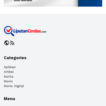
public
rss_feed
Categories
Aplikasi
Artikel
Berita
Bisnis
Bisnis Digital
Menu