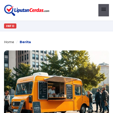
menu
INFO
Home
/
Berita