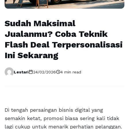
Sudah Maksimal
Jualanmu? Coba Teknik
Flash Deal Terpersonalisasi
Ini Sekarang
calendar_today
schedule
Lestari
24/02/2026
4 min read
Di tengah persaingan bisnis digital yang
semakin ketat, promosi biasa sering kali tidak
lagi cukup untuk menarik perhatian pelanggan.