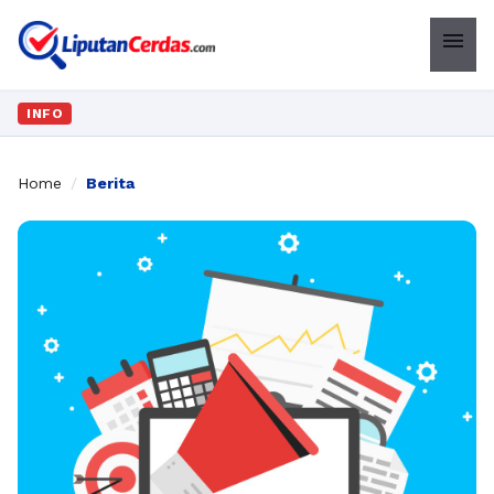
menu
INFO
Home
/
Berita