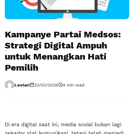
Kampanye Partai Medsos:
Strategi Digital Ampuh
untuk Menangkan Hati
Pemilih
calendar_today
schedule
Lestari
23/02/2026
4 min read
Di era digital saat ini, media sosial bukan lagi
sekadar alat komunikasi, tetapi telah menjadi