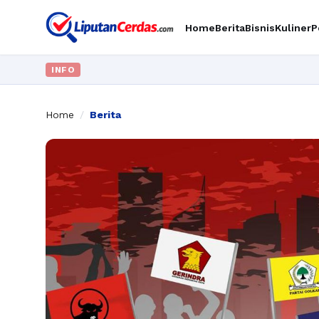
Home
Berita
Bisnis
Kuliner
P
INFO
Home
/
Berita