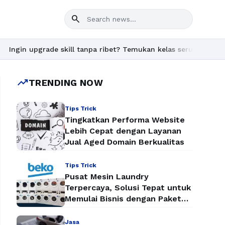
search
de skill tanpa ribet? Temukan kelas seru dan materi lengkap han
trending_up
TRENDING NOW
Tips Trick
Tingkatkan Performa Website
Lebih Cepat dengan Layanan
Jual Aged Domain Berkualitas
Tips Trick
Pusat Mesin Laundry
Terpercaya, Solusi Tepat untuk
Memulai Bisnis dengan Paket
Mesin Laundry Murah
Jasa