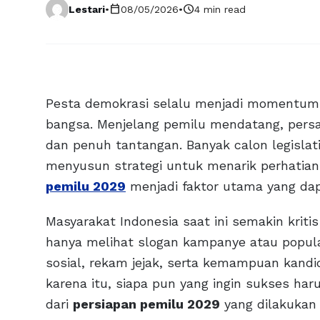
calendar_today
schedule
Lestari
•
08/05/2026
•
4 min read
Pesta demokrasi selalu menjadi momentum
bangsa. Menjelang pemilu mendatang, persai
dan penuh tantangan. Banyak calon legislatif
menyusun strategi untuk menarik perhatian r
pemilu 2029
menjadi faktor utama yang da
Masyarakat Indonesia saat ini semakin kriti
hanya melihat slogan kampanye atau popular
sosial, rekam jejak, serta kemampuan kan
karena itu, siapa pun yang ingin sukses 
dari
persiapan pemilu 2029
yang dilakukan