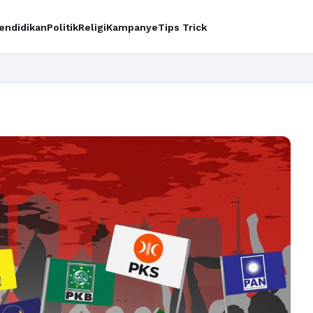
endidikan
Politik
Religi
Kampanye
Tips Trick
Ingin upgra