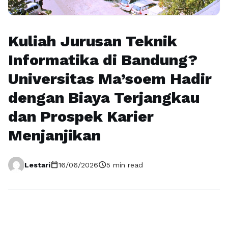
Kuliah Jurusan Teknik
Informatika di Bandung?
Universitas Ma’soem Hadir
dengan Biaya Terjangkau
dan Prospek Karier
Menjanjikan
calendar_today
schedule
Lestari
16/06/2026
5 min read