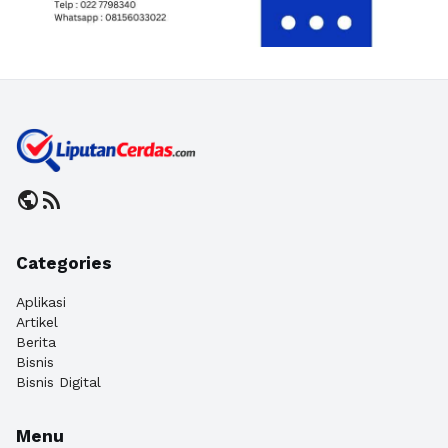
public
rss_feed
Categories
Aplikasi
Artikel
Berita
Bisnis
Bisnis Digital
Menu