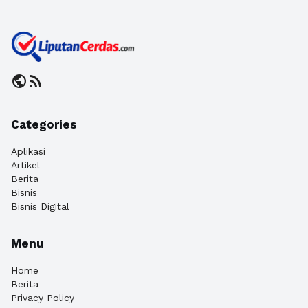
public
rss_feed
Categories
Aplikasi
Artikel
Berita
Bisnis
Bisnis Digital
Menu
Home
Berita
Privacy Policy