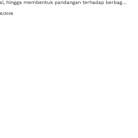
si, hingga membentuk pandangan terhadap berbagai
Perubahan ini membuat kampanye di medsos menjadi
06/2026
ategi paling efektif bagi partai politik untuk
itra, memperkenalkan program kerja, dan
dukungan masyarakat secara lebih luas. Dahulu,
itik …
Baca Selengkapnya