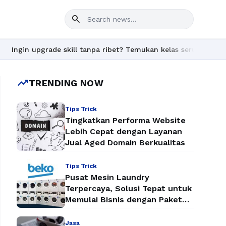
search
in upgrade skill tanpa ribet? Temukan kelas seru dan materi len
trending_up
TRENDING NOW
Tips Trick
Tingkatkan Performa Website
Lebih Cepat dengan Layanan
Jual Aged Domain Berkualitas
Tips Trick
Pusat Mesin Laundry
Terpercaya, Solusi Tepat untuk
Memulai Bisnis dengan Paket
Mesin Laundry Murah
Jasa