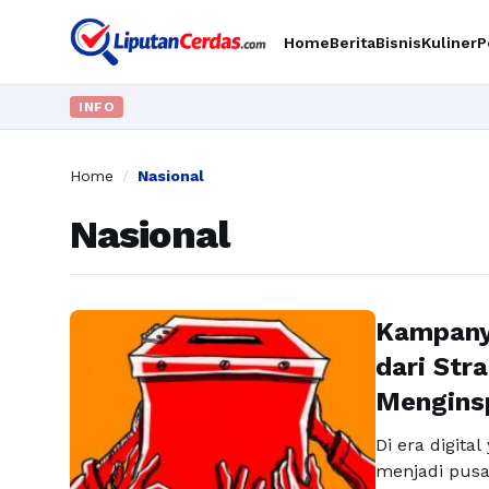
Home
Berita
Bisnis
Kuliner
P
INFO
Home
/
Nasional
Nasional
Kampanye
dari Str
Menginsp
Di era digita
menjadi pusa