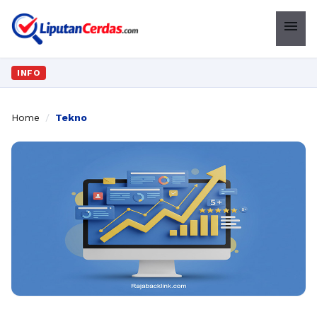
menu
INFO
Home
/
Tekno