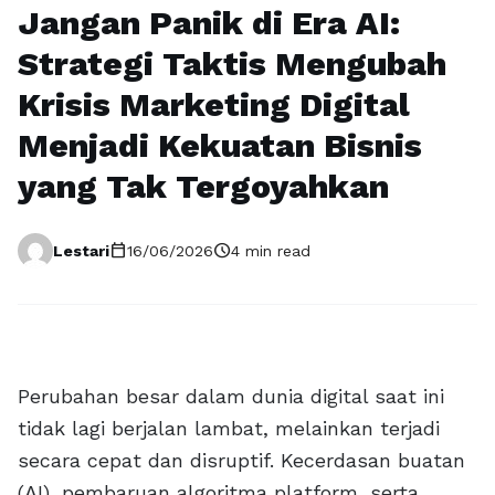
Jangan Panik di Era AI:
Strategi Taktis Mengubah
Krisis Marketing Digital
Menjadi Kekuatan Bisnis
yang Tak Tergoyahkan
calendar_today
schedule
Lestari
16/06/2026
4 min read
Perubahan besar dalam dunia digital saat ini
tidak lagi berjalan lambat, melainkan terjadi
secara cepat dan disruptif. Kecerdasan buatan
(AI), pembaruan algoritma platform, serta