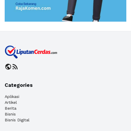
public
rss_feed
Categories
Aplikasi
Artikel
Berita
Bisnis
Bisnis Digital