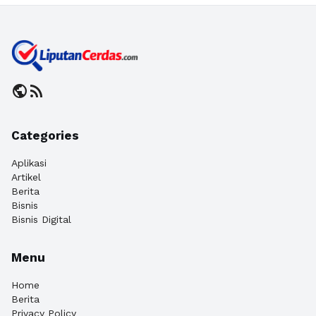
public
rss_feed
Categories
Aplikasi
Artikel
Berita
Bisnis
Bisnis Digital
Menu
Home
Berita
Privacy Policy