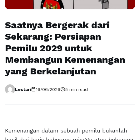
Saatnya Bergerak dari
Sekarang: Persiapan
Pemilu 2029 untuk
Membangun Kemenangan
yang Berkelanjutan
calendar_today
schedule
Lestari
16/06/2026
5 min read
Kemenangan dalam sebuah pemilu bukanlah
hasil dari kerja beberapa minggu atau beberapa