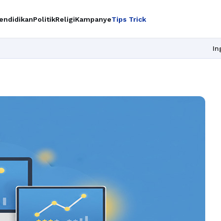
endidikan
Politik
Religi
Kampanye
Tips Trick
Ingin upgrade ski