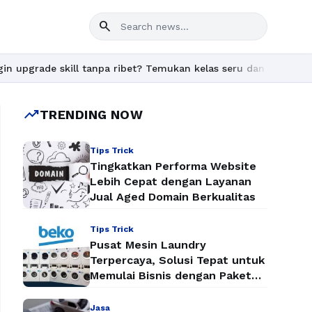
search
ll tanpa ribet? Temukan kelas seru dan materi lengkap hanya di 
trending_up
TRENDING NOW
Tips Trick
Tingkatkan Performa Website
Lebih Cepat dengan Layanan
Jual Aged Domain Berkualitas
Tips Trick
Pusat Mesin Laundry
Terpercaya, Solusi Tepat untuk
Memulai Bisnis dengan Paket
Mesin Laundry Murah
Jasa