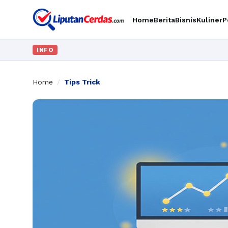
Home
Berita
Bisnis
Kuliner
P
INFO
Home
/
Tips Trick