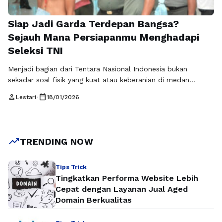
Siap Jadi Garda Terdepan Bangsa?
Sejauh Mana Persiapanmu Menghadapi
Seleksi TNI
Menjadi bagian dari Tentara Nasional Indonesia bukan
sekadar soal fisik yang kuat atau keberanian di medan
latihan, tetapi juga tentang kesiapan mental, intelektual, dan
person
calendar_today
Lestari
•
18/01/2026
kedisiplinan sejak awal. Banyak calon peserta seleksi TNI
bermimpi mengenakan seragam kebanggaan, namun tidak
sedikit yang gugur karena kurangnya persiapan seleksi TNI
yang matang. Proses seleksi dikenal ketat dan menyeluruh,
trending_up
TRENDING NOW
mulai …
Baca Selengkapnya
Tips Trick
Tingkatkan Performa Website Lebih
Cepat dengan Layanan Jual Aged
Domain Berkualitas