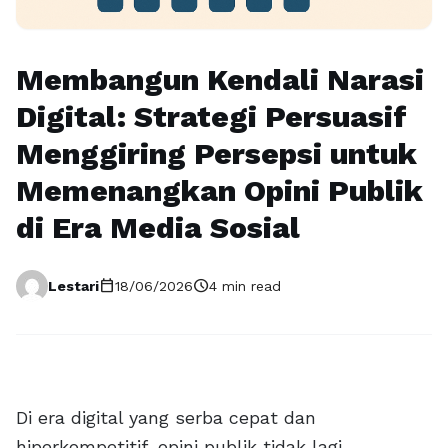
Membangun Kendali Narasi
Digital: Strategi Persuasif
Menggiring Persepsi untuk
Memenangkan Opini Publik
di Era Media Sosial
calendar_today
schedule
Lestari
18/06/2026
4 min read
Di era digital yang serba cepat dan
hiperkompetitif, opini publik tidak lagi