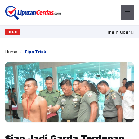
menu
Ingin upgrade skill tanp
INFO
Home
/
Tips Trick
Siap Jadi Garda Terdepan