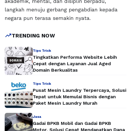
akademik, mental, dan disiplin berpadu,
langkah menuju gerbang pengabdian kepada
negara pun terasa semakin nyata.
trending_up
TRENDING NOW
Tips Trick
Tingkatkan Performa Website Lebih
Cepat dengan Layanan Jual Aged
Domain Berkualitas
Tips Trick
Pusat Mesin Laundry Terpercaya, Solusi
Tepat untuk Memulai Bisnis dengan
Paket Mesin Laundry Murah
Jasa
Gadai BPKB Mobil dan Gadai BPKB
Motor, Solusi Cepat Mendapatkan Dana