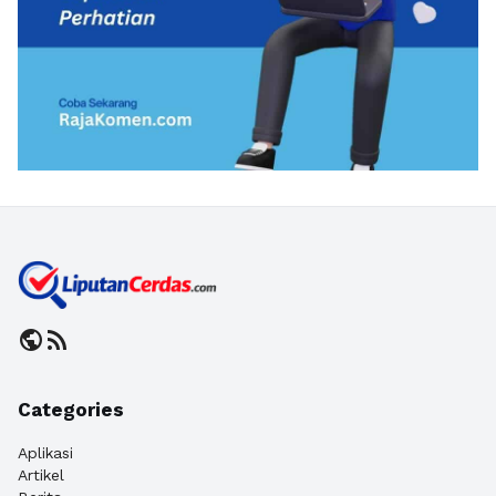
public
rss_feed
Categories
Aplikasi
Artikel