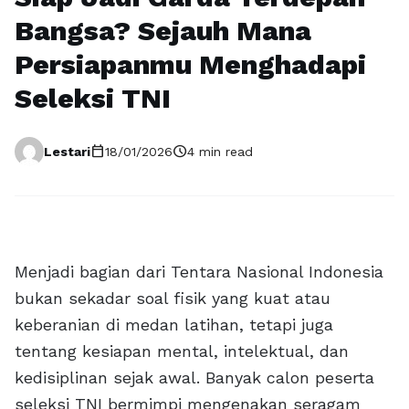
Bangsa? Sejauh Mana
Persiapanmu Menghadapi
Seleksi TNI
calendar_today
schedule
Lestari
18/01/2026
4 min read
Menjadi bagian dari Tentara Nasional Indonesia
bukan sekadar soal fisik yang kuat atau
keberanian di medan latihan, tetapi juga
tentang kesiapan mental, intelektual, dan
kedisiplinan sejak awal. Banyak calon peserta
seleksi TNI bermimpi mengenakan seragam