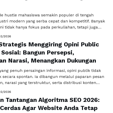
 …
Baca Selengkapnya
e hustle mahasiswa semakin populer di tengah
ustri modern yang serba cepat dan kompetitif. Banyak
i tidak hanya fokus pada perkuliahan, tetapi juga
ngun sumber penghasilan tambahan yang relevan
02/2026
 dan keahlian mereka. Tren ini bukan sekadar
Strategis Menggiring Opini Public
ari uang saku, melainkan juga tentang mengasah
n, membangun portofolio, dan memperluas …
 Sosial: Bangun Persepsi,
Baca
a
kan Narasi, Menangkan Dukungan
l yang penuh persaingan informasi, opini publik tidak
uk secara spontan. Ia dibangun melalui paparan pesan
n, narasi yang terstruktur, serta distribusi konten
na. Media sosial telah menjadi arena utama
02/2026
persepsi. Dalam konteks inilah kemampuan
n Tantangan Algoritma SEO 2026:
pini public menjadi faktor krusial untuk membangun
emperkuat citra, dan meraih dukungan …
 Cerdas Agar Website Anda Tetap
Baca
a