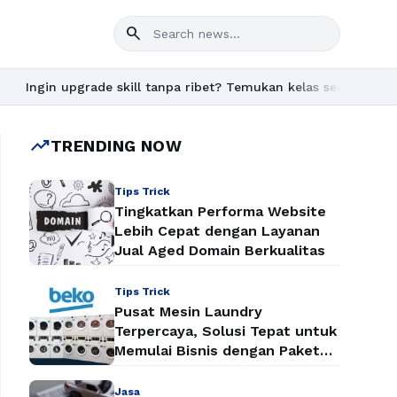
search
pgrade skill tanpa ribet? Temukan kelas seru dan materi lengkap
trending_up
TRENDING NOW
Tips Trick
Tingkatkan Performa Website
Lebih Cepat dengan Layanan
Jual Aged Domain Berkualitas
Tips Trick
Pusat Mesin Laundry
Terpercaya, Solusi Tepat untuk
Memulai Bisnis dengan Paket
Mesin Laundry Murah
Jasa