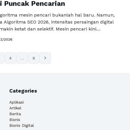
i Puncak Pencarian
goritma mesin pencari bukanlah hal baru. Namun,
Algoritma SEO 2026, intensitas persaingan digital
makin ketat dan selektif. Mesin pencari kini
jauh lebih cerdas, mampu membaca perilaku
02/2026
mahami konteks pencarian, hingga menilai kualitas
a mendalam. Jika website Anda belum beradaptasi,
angan peringkat bukan lagi sekadar kemungkinan—
chevron_right
3
4
…
6
ncaman nyata. …
Baca Selengkapnya
Categories
Aplikasi
Artikel
Berita
Bisnis
Bisnis Digital