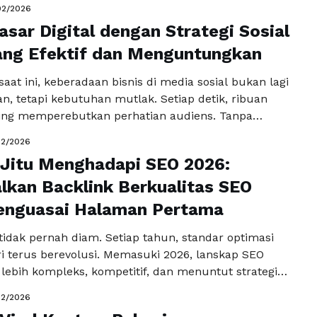
02/2026
te Anda siap menghadapi persaingan SEO ketat yang
asar Digital dengan Strategi Sosial
leks? Jika tidak, peluang untuk dilihat calon
sa hilang begitu …
ang Efektif dan Menguntungkan
Baca Selengkapnya
 saat ini, keberadaan bisnis di media sosial bukan lagi
an, tetapi kebutuhan mutlak. Setiap detik, ribuan
ing memperebutkan perhatian audiens. Tanpa
al media yang tepat, peluang bisnis Anda untuk
02/2026
ercaya, dan menghasilkan penjualan akan hilang
 Jitu Menghadapi SEO 2026:
 Banyak pengusaha hanya fokus pada posting rutin
canaan matang, sehingga …
kan Backlink Berkualitas SEO
Baca Selengkapnya
enguasai Halaman Pertama
 tidak pernah diam. Setiap tahun, standar optimasi
i terus berevolusi. Memasuki 2026, lanskap SEO
lebih kompleks, kompetitif, dan menuntut strategi
. Jika sebelumnya Anda bisa mengandalkan teknik
02/2026
i penempatan kata kunci dan jumlah artikel yang