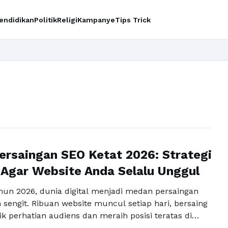
endidikan
Politik
Religi
Kampanye
Tips Trick
Ingin u
ersaingan SEO Ketat 2026: Strategi
 Agar Website Anda Selalu Unggul
un 2026, dunia digital menjadi medan persaingan
sengit. Ribuan website muncul setiap hari, bersaing
k perhatian audiens dan meraih posisi teratas di
. Dalam situasi ini, pertanyaan krusial muncul: