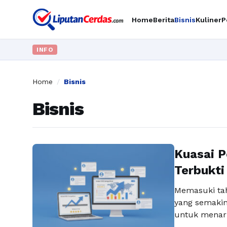
Home
Berita
Bisnis
Kuliner
P
INFO
Home
/
Bisnis
Bisnis
Kuasai P
Terbukti
Memasuki tah
yang semakin 
untuk menari
mesin pencari