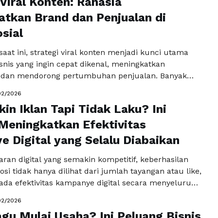
 Viral Konten: Rahasia
 pendekatan tersebut tidak lagi memadai. Untuk
 unggul, Anda membutuhkan strategi …
tkan Brand dan Penjualan di
Baca
a
sial
l saat ini, strategi viral konten menjadi kunci utama
isnis yang ingin cepat dikenal, meningkatkan
 dan mendorong pertumbuhan penjualan. Banyak
 merasa frustrasi karena konten mereka, meskipun
02/2026
a visual, tetap sepi interaksi. Masalahnya bukan
kin Iklan Tapi Tidak Laku? Ini
s konten, melainkan pada cara konten disusun untuk
iens dan memanfaatkan algoritma …
Meningkatkan Efektivitas
Baca
a
 Digital yang Selalu Diabaikan
ran digital yang semakin kompetitif, keberhasilan
i tidak hanya dilihat dari jumlah tayangan atau like,
pada efektivitas kampanye digital secara menyeluruh.
d merasa sudah membuat iklan yang menarik,
02/2026
yang dirasakan tetap kurang maksimal karena target
gu Mulai Usaha? Ini Peluang Bisnis
 tepat, konten kurang relevan, atau media yang