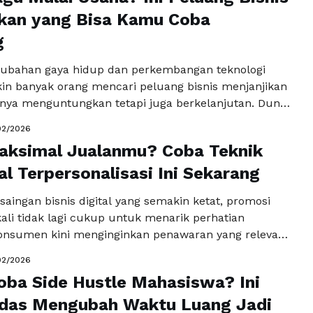
 sesuai …
ikan yang Bisa Kamu Coba
Baca Selengkapnya
g
rubahan gaya hidup dan perkembangan teknologi
akin banyak orang mencari peluang bisnis menjanjikan
anya menguntungkan tetapi juga berkelanjutan. Dunia
dak lagi terbatas pada model konvensional, karena
02/2026
reativitas membuka jalan bagi siapa saja untuk
aksimal Jualanmu? Coba Teknik
is dari nol. Melalui berbagai pembahasan seputar
omosi dan pengembangan usaha, …
al Terpersonalisasi Ini Sekarang
Baca Selengkapnya
saingan bisnis digital yang semakin ketat, promosi
kali tidak lagi cukup untuk menarik perhatian
onsumen kini menginginkan penawaran yang relevan,
asa eksklusif. Di sinilah teknik flash deal
02/2026
sasi menjadi strategi yang mampu menciptakan
oba Side Hustle Mahasiswa? Ini
ligus kedekatan emosional dengan pelanggan. Konsep
ungkan promo terbatas waktu dengan penyesuaian
rdas Mengubah Waktu Luang Jadi