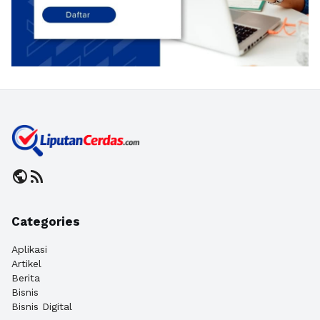
public
rss_feed
Categories
Aplikasi
Artikel
Berita
Bisnis
Bisnis Digital