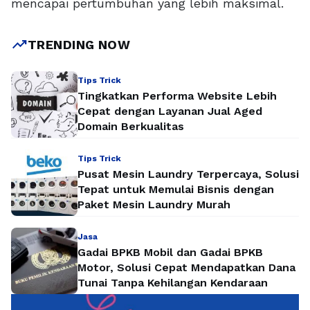
mencapai pertumbuhan yang lebih maksimal.
trending_up
TRENDING NOW
Tips Trick
Tingkatkan Performa Website Lebih
Cepat dengan Layanan Jual Aged
Domain Berkualitas
Tips Trick
Pusat Mesin Laundry Terpercaya, Solusi
Tepat untuk Memulai Bisnis dengan
Paket Mesin Laundry Murah
Jasa
Gadai BPKB Mobil dan Gadai BPKB
Motor, Solusi Cepat Mendapatkan Dana
Tunai Tanpa Kehilangan Kendaraan