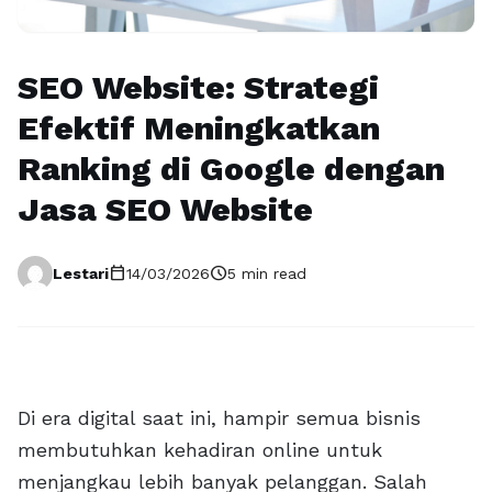
SEO Website: Strategi
Efektif Meningkatkan
Ranking di Google dengan
Jasa SEO Website
calendar_today
schedule
Lestari
14/03/2026
5 min read
Di era digital saat ini, hampir semua bisnis
membutuhkan kehadiran online untuk
menjangkau lebih banyak pelanggan. Salah