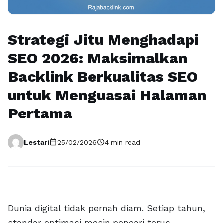
Strategi Jitu Menghadapi
SEO 2026: Maksimalkan
Backlink Berkualitas SEO
untuk Menguasai Halaman
Pertama
calendar_today
schedule
Lestari
25/02/2026
4 min read
Dunia digital tidak pernah diam. Setiap tahun,
standar optimasi mesin pencari terus