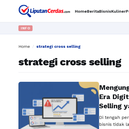
Home
Berita
Bisnis
Kuliner
P
INFO
Home
/
strategi cross selling
strategi cross selling
Mengungk
Era Digi
Selling 
Di tengah per
bisnis tidak 