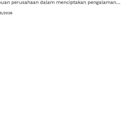
uan perusahaan dalam menciptakan pengalaman
ng bernilai tinggi. Konsumen modern semakin
05/2026
ginginkan proses belanja yang cepat, relevan, dan
ikan solusi lengkap dalam satu transaksi. Dalam
strategi cross selling menjadi salah satu …
Baca
a