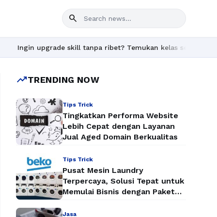
search
ngin upgrade skill tanpa ribet? Temukan kelas seru dan materi l
trending_up
TRENDING NOW
Tips Trick
Tingkatkan Performa Website
Lebih Cepat dengan Layanan
Jual Aged Domain Berkualitas
Tips Trick
Pusat Mesin Laundry
Terpercaya, Solusi Tepat untuk
Memulai Bisnis dengan Paket
Mesin Laundry Murah
Jasa