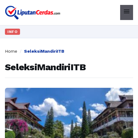
menu
INFO
Home
/
SeleksiMandiriITB
SeleksiMandiriITB