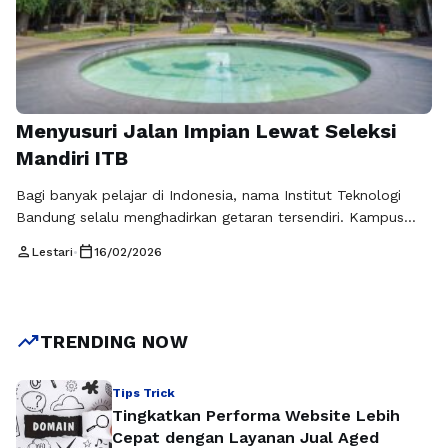
Menyusuri Jalan Impian Lewat Seleksi
Mandiri ITB
Bagi banyak pelajar di Indonesia, nama Institut Teknologi
Bandung selalu menghadirkan getaran tersendiri. Kampus
yang berdiri kokoh di jantung Kota Bandung itu bukan
person
calendar_today
Lestari
•
16/02/2026
sekadar institusi pendidikan tinggi, melainkan simbol
konsistensi akademik, tradisi riset yang kuat, serta lingkungan
intelektual yang kompetitif. Di antara berbagai jalur masuk
yang tersedia, Seleksi Mandiri ITB kerap menjadi ruang
trending_up
TRENDING NOW
harapan bagi …
Baca Selengkapnya
Tips Trick
Tingkatkan Performa Website Lebih
Cepat dengan Layanan Jual Aged