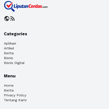
public
rss_feed
Categories
Aplikasi
Artikel
Berita
Bisnis
Bisnis Digital
Menu
Home
Berita
Privacy Policy
Tentang Kami