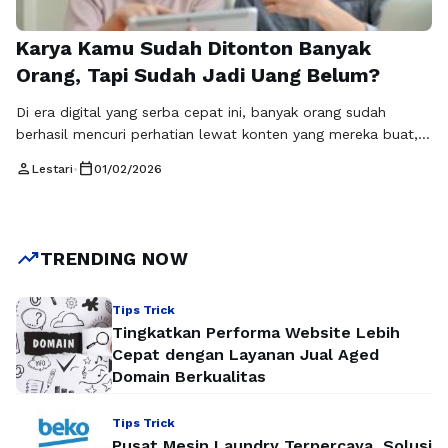
Karya Kamu Sudah Ditonton Banyak
Orang, Tapi Sudah Jadi Uang Belum?
Di era digital yang serba cepat ini, banyak orang sudah
berhasil mencuri perhatian lewat konten yang mereka buat,
tetapi tidak sedikit yang berhenti pada tahap viral saja tanpa
person
calendar_today
Lestari
•
01/02/2026
tahu langkah lanjutan untuk mendapatkan hasil nyata. Di
sinilah monetisasi konten menjadi topik yang semakin relevan
dan dicari. Bukan lagi rahasia bahwa konten bisa menjadi
sumber penghasilan, namun tidak …
Baca Selengkapnya
trending_up
TRENDING NOW
Tips Trick
Tingkatkan Performa Website Lebih
Cepat dengan Layanan Jual Aged
Domain Berkualitas
Tips Trick
Pusat Mesin Laundry Terpercaya, Solusi