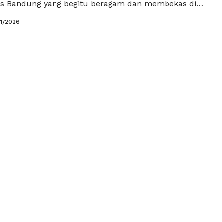
s Bandung yang begitu beragam dan membekas di
ol bojot yang kenyal dengan taburan bumbu pedas,
01/2026
n aroma kencur yang menyengat, hingga cirambay
dan gurih, semuanya bukan sekadar jajanan,
gian dari …
Baca Selengkapnya