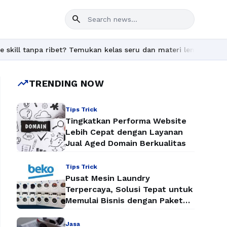
search
tanpa ribet? Temukan kelas seru dan materi lengkap hanya di YukB
trending_up
TRENDING NOW
Tips Trick
Tingkatkan Performa Website
Lebih Cepat dengan Layanan
Jual Aged Domain Berkualitas
Tips Trick
Pusat Mesin Laundry
Terpercaya, Solusi Tepat untuk
Memulai Bisnis dengan Paket
Mesin Laundry Murah
Jasa