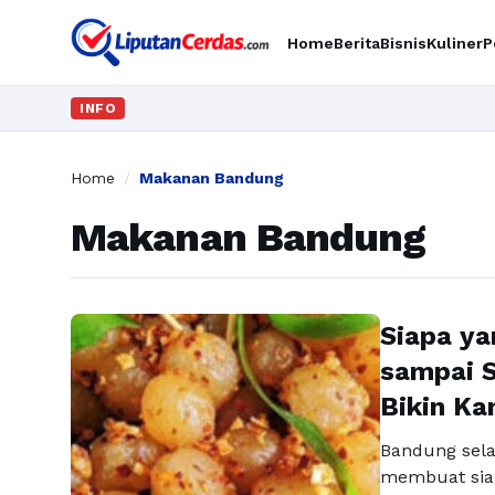
Home
Berita
Bisnis
Kuliner
P
INFO
Home
/
Makanan Bandung
Makanan Bandung
Siapa ya
sampai S
Bikin Ka
Bandung sela
membuat siap