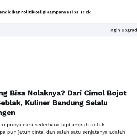
endidikan
Politik
Religi
Kampanye
Tips Trick
Ingin upgrade skill 
ng Bisa Nolaknya? Dari Cimol Bojot
eblak, Kuliner Bandung Selalu
ngen
lu punya cara sederhana tapi ampuh untuk
a pun jatuh cinta, dan salah satu senjatanya adalah