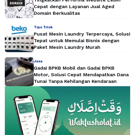
Cepat dengan Layanan Jual Aged
Domain Berkualitas
Tips Trick
Pusat Mesin Laundry Terpercaya, Solusi
Tepat untuk Memulai Bisnis dengan
Paket Mesin Laundry Murah
Jasa
Gadai BPKB Mobil dan Gadai BPKB
Motor, Solusi Cepat Mendapatkan Dana
Tunai Tanpa Kehilangan Kendaraan