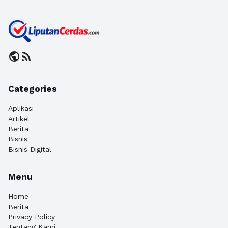
public
rss_feed
Categories
Aplikasi
Artikel
Berita
Bisnis
Bisnis Digital
Menu
Home
Berita
Privacy Policy
Tentang Kami