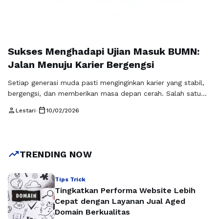
Sukses Menghadapi Ujian Masuk BUMN:
Jalan Menuju Karier Bergengsi
Setiap generasi muda pasti menginginkan karier yang stabil,
bergengsi, dan memberikan masa depan cerah. Salah satu
cara tercepat untuk meraihnya adalah melalui ujian masuk
person
calendar_today
Lestari
•
10/02/2026
BUMN. Bekerja di perusahaan milik negara tidak hanya
menawarkan gaji dan tunjangan yang kompetitif, tetapi juga
memberikan kesempatan untuk berkembang secara
profesional, mengikuti pelatihan berkualitas, serta
trending_up
TRENDING NOW
berkontribusi dalam proyek-proyek strategis nasional …
Baca
Selengkapnya
Tips Trick
Tingkatkan Performa Website Lebih
Cepat dengan Layanan Jual Aged
Domain Berkualitas