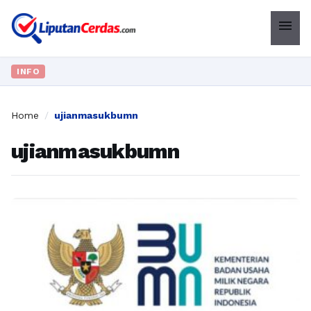
menu
INFO
Home
/
ujianmasukbumn
ujianmasukbumn