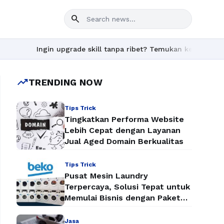
search
Ingin upgrade skill tanpa ribet? Temukan kelas seru dan mat
trending_up
TRENDING NOW
Tips Trick
Tingkatkan Performa Website
Lebih Cepat dengan Layanan
Jual Aged Domain Berkualitas
Tips Trick
Pusat Mesin Laundry
Terpercaya, Solusi Tepat untuk
Memulai Bisnis dengan Paket
Mesin Laundry Murah
Jasa