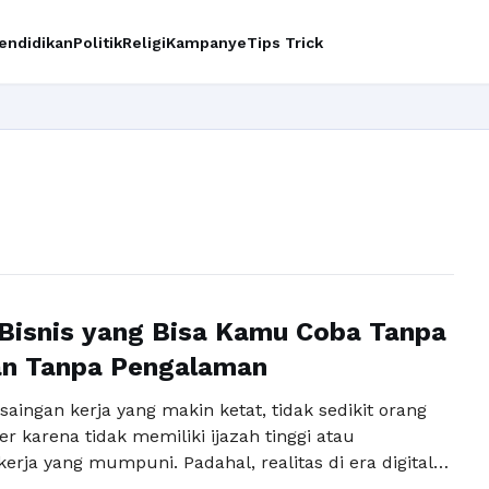
endidikan
Politik
Religi
Kampanye
Tips Trick
Bisnis yang Bisa Kamu Coba Tanpa
an Tanpa Pengalaman
saingan kerja yang makin ketat, tidak sedikit orang
 karena tidak memiliki ijazah tinggi atau
rja yang mumpuni. Padahal, realitas di era digital
bahwa peluang sukses tidak selalu datang dari jalur