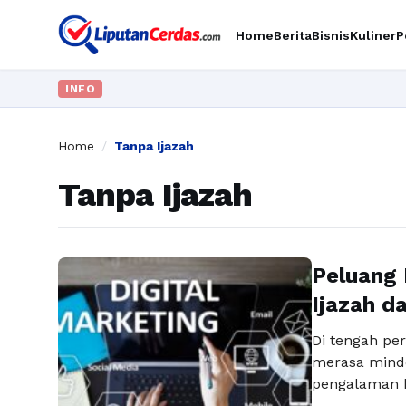
Home
Berita
Bisnis
Kuliner
P
INFO
Home
/
Tanpa Ijazah
Tanpa Ijazah
Peluang 
Ijazah d
Di tengah per
merasa minder
pengalaman ke
menunjukkan 