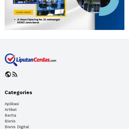
public
rss_feed
Categories
Aplikasi
Artikel
Berita
Bisnis
Bisnis Digital