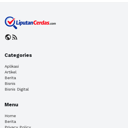
public
rss_feed
Categories
Aplikasi
Artikel
Berita
Bisnis
Bisnis Digital
Menu
Home
Berita
Privacy Policy