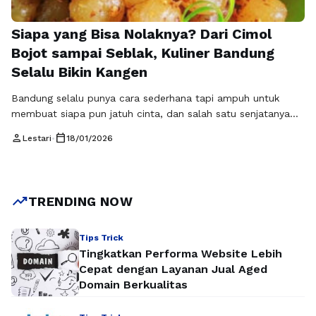
Siapa yang Bisa Nolaknya? Dari Cimol
Bojot sampai Seblak, Kuliner Bandung
Selalu Bikin Kangen
Bandung selalu punya cara sederhana tapi ampuh untuk
membuat siapa pun jatuh cinta, dan salah satu senjatanya
adalah makanan khas Bandung yang begitu beragam dan
person
calendar_today
Lestari
•
18/01/2026
membekas di ingatan. Cimol bojot yang kenyal dengan
taburan bumbu pedas, seblak dengan aroma kencur yang
menyengat, hingga cirambay yang lembut dan gurih,
semuanya bukan sekadar jajanan, melainkan bagian dari …
trending_up
TRENDING NOW
Baca Selengkapnya
Tips Trick
Tingkatkan Performa Website Lebih
Cepat dengan Layanan Jual Aged
Domain Berkualitas