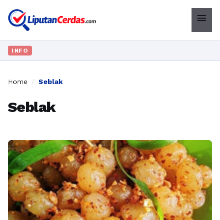
menu
INFO
Home
/
Seblak
Seblak