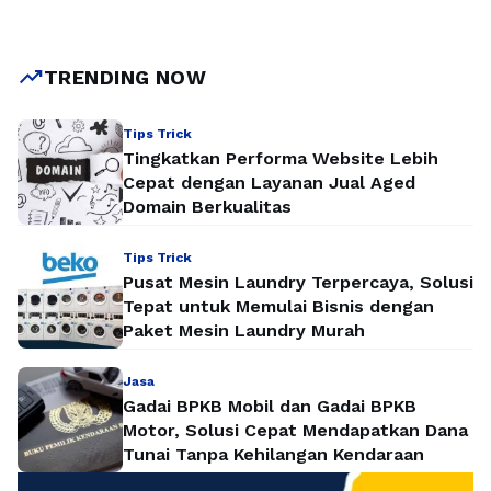
membeli. Mengapa begitu? Karena blogger tidak hanya
menulis deskripsi, tetapi memberikan pengalaman nyata,
opini jujur, dan insight mendalam yang sulit ditemukan di
trending_up
TRENDING NOW
promosi …
Baca Selengkapnya
Tips Trick
Tingkatkan Performa Website Lebih
Cepat dengan Layanan Jual Aged
Domain Berkualitas
Tips Trick
Pusat Mesin Laundry Terpercaya, Solusi
Tepat untuk Memulai Bisnis dengan
Paket Mesin Laundry Murah
Jasa
Gadai BPKB Mobil dan Gadai BPKB
Motor, Solusi Cepat Mendapatkan Dana
Tunai Tanpa Kehilangan Kendaraan