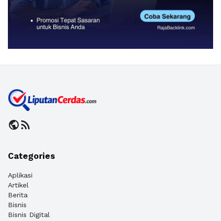
public
rss_feed
Categories
Aplikasi
Artikel
Berita
Bisnis
Bisnis Digital