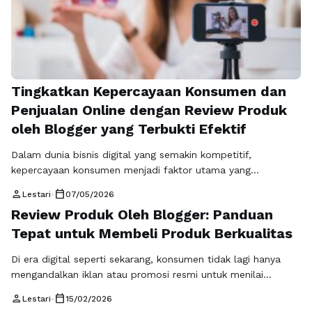
Tingkatkan Kepercayaan Konsumen dan
Penjualan Online dengan Review Produk
oleh Blogger yang Terbukti Efektif
Dalam dunia bisnis digital yang semakin kompetitif,
kepercayaan konsumen menjadi faktor utama yang
menentukan keberhasilan sebuah produk di pasaran. Produk
person
calendar_today
Lestari
•
07/05/2026
yang bagus saja tidak cukup jika tidak mampu meyakinkan
Review Produk Oleh Blogger: Panduan
calon pembeli. Konsumen saat ini lebih cerdas, lebih kritis,
Tepat untuk Membeli Produk Berkualitas
dan cenderung mencari pengalaman nyata sebelum
melakukan pembelian. Karena itu, strategi review produk
Di era digital seperti sekarang, konsumen tidak lagi hanya
oleh blogger menjadi salah …
Baca Selengkapnya
mengandalkan iklan atau promosi resmi untuk menilai
kualitas suatu produk. Saat ini, banyak orang mencari review
person
calendar_today
Lestari
•
15/02/2026
produk oleh blogger sebagai panduan utama sebelum