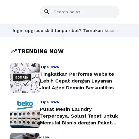
search
grade skill tanpa ribet? Temukan kelas seru dan materi lengkap 
trending_up
TRENDING NOW
Tips Trick
Tingkatkan Performa Website
Lebih Cepat dengan Layanan
Jual Aged Domain Berkualitas
Tips Trick
Pusat Mesin Laundry
Terpercaya, Solusi Tepat untuk
Memulai Bisnis dengan Paket
Mesin Laundry Murah
Jasa