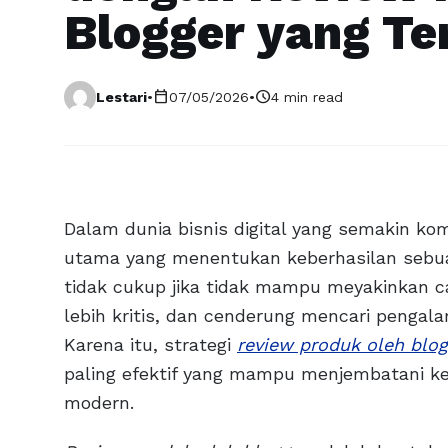
Blogger yang Te
calendar_today
schedule
Lestari
•
07/05/2026
•
4 min read
Dalam dunia bisnis digital yang semakin ko
utama yang menentukan keberhasilan sebua
tidak cukup jika tidak mampu meyakinkan ca
lebih kritis, dan cenderung mencari penga
Karena itu, strategi
review produk oleh blog
paling efektif yang mampu menjembatani k
modern.