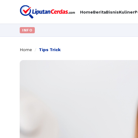
Home
Berita
Bisnis
Kuliner
P
INFO
Home
/
Tips Trick