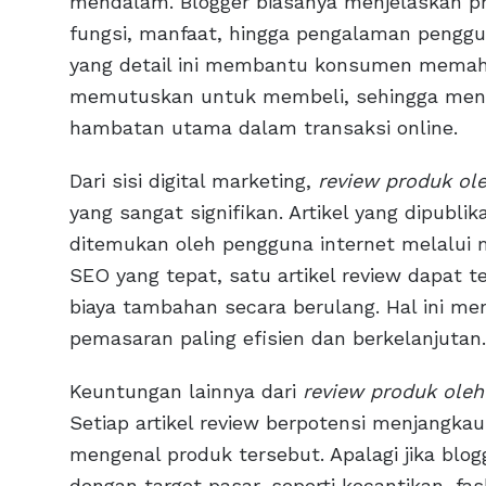
mendalam. Blogger biasanya menjelaskan prod
fungsi, manfaat, hingga pengalaman penggu
yang detail ini membantu konsumen memaha
memutuskan untuk membeli, sehingga mengu
hambatan utama dalam transaksi online.
Dari sisi digital marketing,
review produk ol
yang sangat signifikan. Artikel yang dipubli
ditemukan oleh pengguna internet melalui m
SEO yang tepat, satu artikel review dapat t
biaya tambahan secara berulang. Hal ini men
pemasaran paling efisien dan berkelanjutan.
Keuntungan lainnya dari
review produk oleh
Setiap artikel review berpotensi menjangk
mengenal produk tersebut. Apalagi jika blog
dengan target pasar, seperti kecantikan, fas