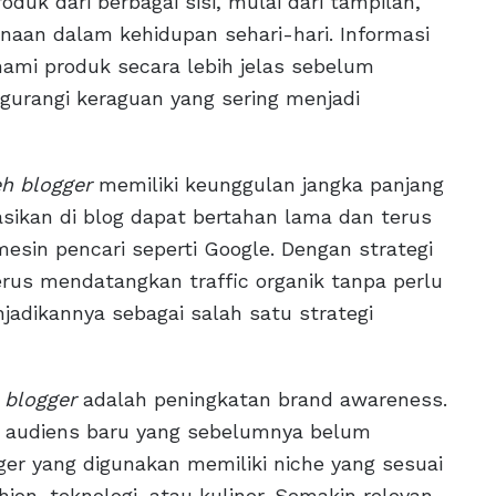
uk dari berbagai sisi, mulai dari tampilan,
naan dalam kehidupan sehari-hari. Informasi
mi produk secara lebih jelas sebelum
rangi keraguan yang sering menjadi
eh blogger
memiliki keunggulan jangka panjang
kasikan di blog dapat bertahan lama dan terus
esin pencari seperti Google. Dengan strategi
erus mendatangkan traffic organik tanpa perlu
jadikannya sebagai salah satu strategi
 blogger
adalah peningkatan brand awareness.
au audiens baru yang sebelumnya belum
ger yang digunakan memiliki niche yang sesuai
hion, teknologi, atau kuliner. Semakin relevan