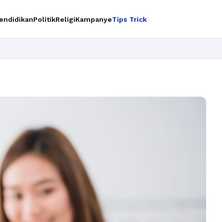
endidikan
Politik
Religi
Kampanye
Tips Trick
Ingin up