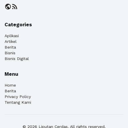
public
rss_feed
Categories
Aplikasi
Artikel
Berita
Bisnis
Bisnis Digital
Menu
Home
Berita
Privacy Policy
Tentang Kami
© 2026 Liputan Cerdas. All rights reserved.