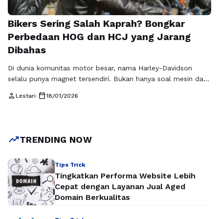
Bikers Sering Salah Kaprah? Bongkar
Perbedaan HOG dan HCJ yang Jarang
Dibahas
Di dunia komunitas motor besar, nama Harley-Davidson
selalu punya magnet tersendiri. Bukan hanya soal mesin dan
desain, tetapi juga soal identitas, solidaritas, dan
person
calendar_today
Lestari
•
18/01/2026
kebanggaan sebagai pengendara. Di sinilah sering muncul
kebingungan yang cukup umum, terutama di kalangan
penggemar motor gede, yaitu perbedaan HOG dan HCJ.
Banyak orang mengira keduanya sama atau bahkan saling
trending_up
TRENDING NOW
bersaing, padahal …
Baca Selengkapnya
Tips Trick
Tingkatkan Performa Website Lebih
Cepat dengan Layanan Jual Aged
Domain Berkualitas