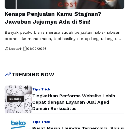
Kenapa Penjualan Kamu Stagnan?
Jawaban Jujurnya Ada di Sini!
Banyak pelaku bisnis merasa sudah berjualan habis-habisan,
promosi ke mana-mana, tapi hasilnya tetap begitu-begitu
saja. Padahal, di era digital seperti sekarang, peluang untuk
person
calendar_today
Lestari
•
01/02/2026
melejitkan penjualan dan keuntungan justru semakin terbuka
lebar jika strategi yang digunakan tepat
sasaran. RajaKomen.com menyoroti bahwa masalah utama
bisnis bukan terletak pada produknya saja, melainkan pada
trending_up
TRENDING NOW
cara membangun kepercayaan dan menarik perhatian calon
…
Baca Selengkapnya
Tips Trick
Tingkatkan Performa Website Lebih
Cepat dengan Layanan Jual Aged
Domain Berkualitas
Tips Trick
Pusat Mesin Laundry Terpercaya, Solusi