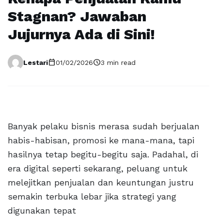
Stagnan? Jawaban
Jujurnya Ada di Sini!
calendar_today
schedule
Lestari
01/02/2026
3 min read
Banyak pelaku bisnis merasa sudah berjualan
habis-habisan, promosi ke mana-mana, tapi
hasilnya tetap begitu-begitu saja. Padahal, di
era digital seperti sekarang, peluang untuk
melejitkan penjualan dan keuntungan justru
semakin terbuka lebar jika strategi yang
digunakan tepat