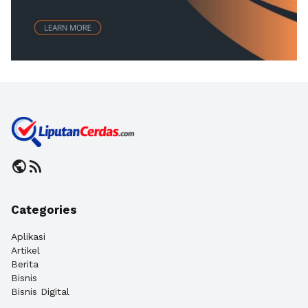
public
rss_feed
Categories
Aplikasi
Artikel
Berita
Bisnis
Bisnis Digital