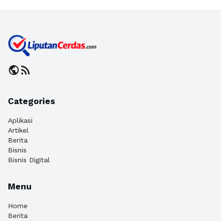
public
rss_feed
Categories
Aplikasi
Artikel
Berita
Bisnis
Bisnis Digital
Menu
Home
Berita