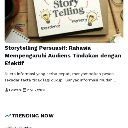
Storytelling Persuasif: Rahasia
Mempengaruhi Audiens Tindakan dengan
Efektif
Di era informasi yang serba cepat, menyampaikan pesan
sekadar fakta tidak lagi cukup. Banyak informasi mudah
terlupakan ketika disampaikan tanpa konteks atau emosi.
person
calendar_today
Lestari
•
27/02/2026
Agar pesan Anda benar-benar melekat dan memberi
dampak, dibutuhkan storytelling yang efektif — seni
menyampaikan cerita yang mampu mempengaruhi audiens
tindakan. Dengan pendekatan yang tepat, audiens tidak
trending_up
TRENDING NOW
hanya mendengar pesan Anda, tetapi …
Baca Selengkapnya