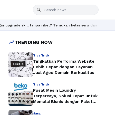
search
 tanpa ribet? Temukan kelas seru dan materi lengkap hanya di Yu
trending_up
TRENDING NOW
Tips Trick
Tingkatkan Performa Website
Lebih Cepat dengan Layanan
Jual Aged Domain Berkualitas
Tips Trick
Pusat Mesin Laundry
Terpercaya, Solusi Tepat untuk
Memulai Bisnis dengan Paket
Mesin Laundry Murah
Jasa