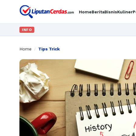
Home
Berita
Bisnis
Kuliner
P
INFO
Home
/
Tips Trick