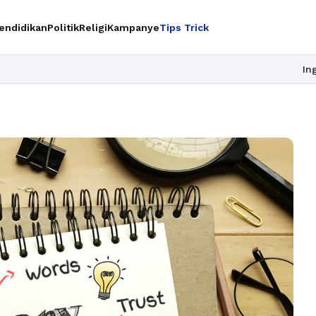
endidikan
Politik
Religi
Kampanye
Tips Trick
Ingin upgrade skill