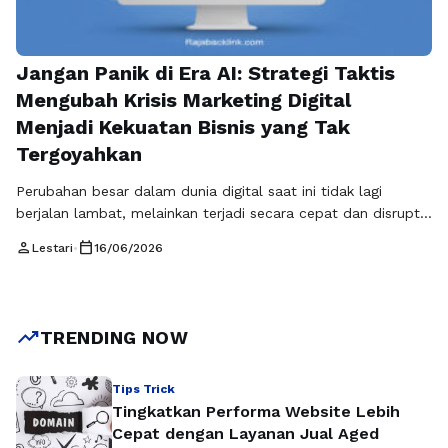
Jangan Panik di Era AI: Strategi Taktis
Mengubah Krisis Marketing Digital
Menjadi Kekuatan Bisnis yang Tak
Tergoyahkan
Perubahan besar dalam dunia digital saat ini tidak lagi
berjalan lambat, melainkan terjadi secara cepat dan disruptif.
Kecerdasan buatan (AI), pembaruan algoritma platform,
person
calendar_today
Lestari
•
16/06/2026
serta perubahan perilaku konsumen telah menciptakan
lanskap baru yang jauh lebih kompetitif dibandingkan
sebelumnya. Dalam kondisi ini, banyak bisnis menghadapi
situasi yang dikenal sebagai krisis marketing digital, yaitu
trending_up
TRENDING NOW
keadaan ketika strategi pemasaran …
Baca Selengkapnya
Tips Trick
Tingkatkan Performa Website Lebih
Cepat dengan Layanan Jual Aged