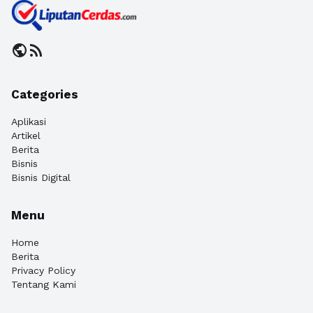
public
rss_feed
Categories
Aplikasi
Artikel
Berita
Bisnis
Bisnis Digital
Menu
Home
Berita
Privacy Policy
Tentang Kami