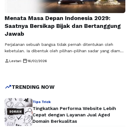
Menata Masa Depan Indonesia 2029:
Saatnya Bersikap Bijak dan Bertanggung
Jawab
Perjalanan sebuah bangsa tidak pernah ditentukan oleh
kebetulan. Ia dibentuk oleh pilihan-pilihan sadar yang diambil
oleh rakyatnya. Indonesia, dengan segala keberagaman dan
person
calendar_today
Lestari
•
16/02/2026
potensinya, kini berdiri di ambang fase penting menuju tahun
2029. Momentum ini bukan sekadar pergantian
kepemimpinan lima tahunan, melainkan kesempatan strategis
untuk memastikan arah pembangunan tetap konsisten,
trending_up
TRENDING NOW
inklusif, dan berkelanjutan. Kita hidup di …
Baca
Selengkapnya
Tips Trick
Tingkatkan Performa Website Lebih
Cepat dengan Layanan Jual Aged
Domain Berkualitas