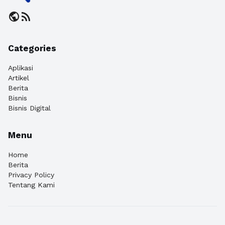
public
rss_feed
Categories
Aplikasi
Artikel
Berita
Bisnis
Bisnis Digital
Menu
Home
Berita
Privacy Policy
Tentang Kami