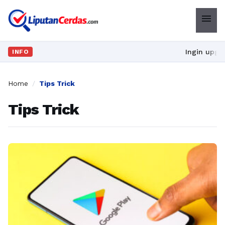
menu
Ingin upgrade skill tanpa 
INFO
Home
/
Tips Trick
Tips Trick