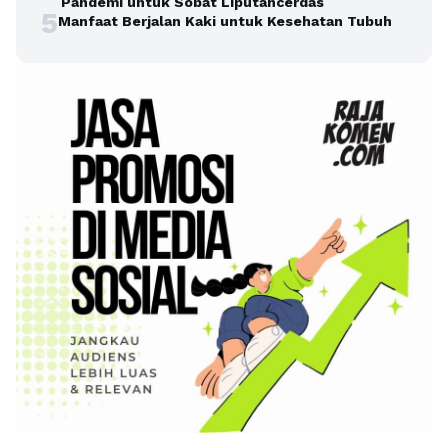
Pandemi untuk Sobat Liputancerdas
5
Manfaat Berjalan Kaki untuk Kesehatan Tubuh