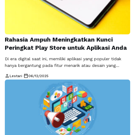
Rahasia Ampuh Meningkatkan Kunci
Peringkat Play Store untuk Aplikasi Anda
Di era digital saat ini, memiliki aplikasi yang populer tidak
hanya bergantung pada fitur menarik atau desain yang
memikat. Salah satu faktor utama yang menentukan
person
calendar_today
Lestari
•
06/12/2025
kesuksesan aplikasi adalah bagaimana aplikasi tersebut
muncul di Play Store. Kunci peringkat Play Store menjadi
indikator utama yang menentukan seberapa mudah
pengguna menemukan aplikasi Anda. Semakin tinggi
peringkat, semakin besar …
Baca Selengkapnya