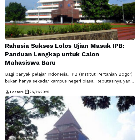
Rahasia Sukses Lolos Ujian Masuk IPB:
Panduan Lengkap untuk Calon
Mahasiswa Baru
Bagi banyak pelajar Indonesia, IPB (Institut Pertanian Bogor)
bukan hanya sekadar kampus negeri biasa. Reputasinya yang
kuat di bidang sains, teknologi, lingkungan, agribisnis, hingga
person
calendar_today
Lestari
•
28/11/2025
data science membuat kampus ini menjadi tujuan utama bagi
mereka yang ingin membangun karier masa depan yang
relevan dengan perkembangan industri. Karena itulah, setiap
tahun ribuan peserta berjuang melalui berbagai jalur …
Baca
Selengkapnya