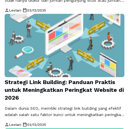
tidak hanya diukur dari jumlah pengunjung situs atau jumlah
like di media sosial. Yang lebih penting adalah seberapa
person
calendar_today
Lestari
•
03/12/2025
banyak pengunjung melakukan tindakan yang diinginkan,
seperti membeli produk, mendaftar newsletter, atau mengisi
formulir. Tindakan-tindakan ini dikenal dengan istilah konversi
digital marketing. Fokus pada peningkatan konversi
merupakan kunci agar …
Baca Selengkapnya
Strategi Link Building: Panduan Praktis
untuk Meningkatkan Peringkat Website di
2026
Dalam dunia SEO, memiliki strategi link building yang efektif
adalah salah satu faktor kunci untuk meningkatkan peringkat
website di mesin pencari. Backlink dari situs berkualitas tidak
person
calendar_today
Lestari
•
02/12/2025
hanya meningkatkan otoritas domain, tetapi juga