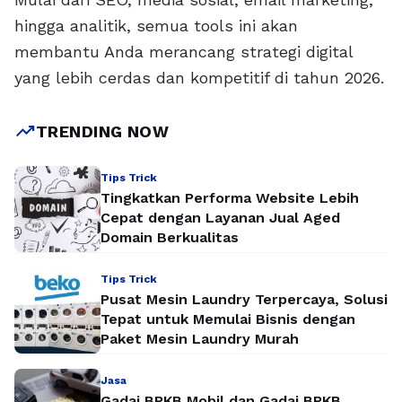
hingga analitik, semua tools ini akan
membantu Anda merancang strategi digital
yang lebih cerdas dan kompetitif di tahun 2026.
trending_up
TRENDING NOW
Tips Trick
Tingkatkan Performa Website Lebih
Cepat dengan Layanan Jual Aged
Domain Berkualitas
Tips Trick
Pusat Mesin Laundry Terpercaya, Solusi
Tepat untuk Memulai Bisnis dengan
Paket Mesin Laundry Murah
Jasa
Gadai BPKB Mobil dan Gadai BPKB