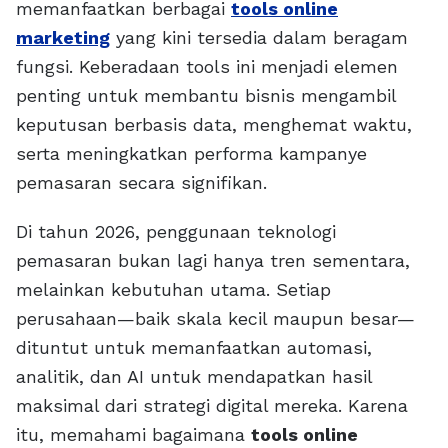
memanfaatkan berbagai
tools online
marketing
yang kini tersedia dalam beragam
fungsi. Keberadaan tools ini menjadi elemen
penting untuk membantu bisnis mengambil
keputusan berbasis data, menghemat waktu,
serta meningkatkan performa kampanye
pemasaran secara signifikan.
Di tahun 2026, penggunaan teknologi
pemasaran bukan lagi hanya tren sementara,
melainkan kebutuhan utama. Setiap
perusahaan—baik skala kecil maupun besar—
dituntut untuk memanfaatkan automasi,
analitik, dan AI untuk mendapatkan hasil
maksimal dari strategi digital mereka. Karena
itu, memahami bagaimana
tools online