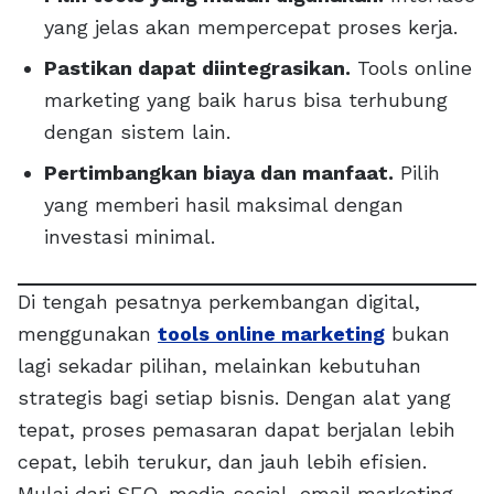
yang jelas akan mempercepat proses kerja.
Pastikan dapat diintegrasikan.
Tools online
marketing yang baik harus bisa terhubung
dengan sistem lain.
Pertimbangkan biaya dan manfaat.
Pilih
yang memberi hasil maksimal dengan
investasi minimal.
Di tengah pesatnya perkembangan digital,
menggunakan
tools online marketing
bukan
lagi sekadar pilihan, melainkan kebutuhan
strategis bagi setiap bisnis. Dengan alat yang
tepat, proses pemasaran dapat berjalan lebih
cepat, lebih terukur, dan jauh lebih efisien.
Mulai dari SEO, media sosial, email marketing,