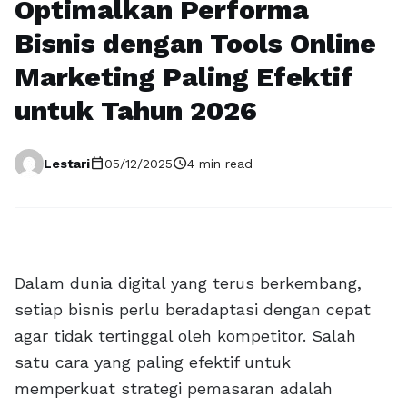
Optimalkan Performa
Bisnis dengan Tools Online
Marketing Paling Efektif
untuk Tahun 2026
calendar_today
schedule
Lestari
05/12/2025
4 min read
Dalam dunia digital yang terus berkembang,
setiap bisnis perlu beradaptasi dengan cepat
agar tidak tertinggal oleh kompetitor. Salah
satu cara yang paling efektif untuk
memperkuat strategi pemasaran adalah