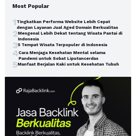
Most Popular
1
Tingkatkan Performa Website Lebih Cepat
dengan Layanan Jual Aged Domain Berkualitas
2
Mengenal Lebih Dekat tentang Wisata Pantai di
Indonesia
3
5 Tempat Wisata Terpopuler di Indonesia
4
Cara Menjaga Kesehatan Mental selama
Pandemi untuk Sobat Liputancerdas
5
Manfaat Berjalan Kaki untuk Kesehatan Tubuh