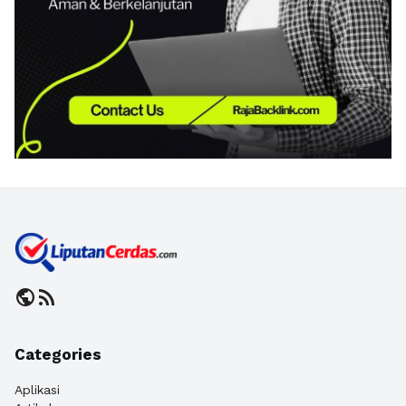
public
rss_feed
Categories
Aplikasi