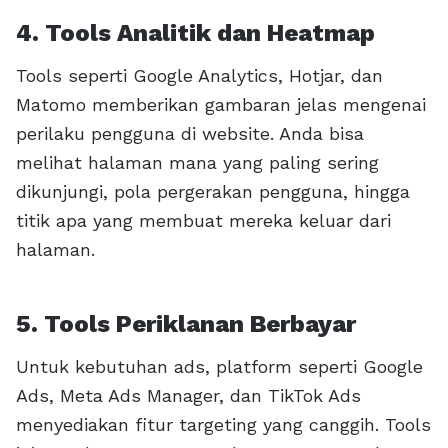
4. Tools Analitik dan Heatmap
Tools seperti Google Analytics, Hotjar, dan
Matomo memberikan gambaran jelas mengenai
perilaku pengguna di website. Anda bisa
melihat halaman mana yang paling sering
dikunjungi, pola pergerakan pengguna, hingga
titik apa yang membuat mereka keluar dari
halaman.
5. Tools Periklanan Berbayar
Untuk kebutuhan ads, platform seperti Google
Ads, Meta Ads Manager, dan TikTok Ads
menyediakan fitur targeting yang canggih. Tools