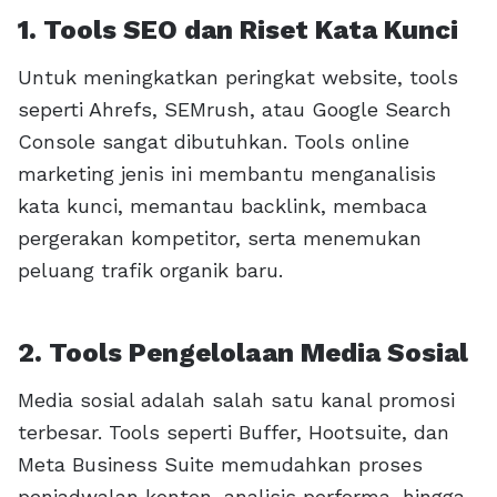
1. Tools SEO dan Riset Kata Kunci
Untuk meningkatkan peringkat website, tools
seperti Ahrefs, SEMrush, atau Google Search
Console sangat dibutuhkan. Tools online
marketing jenis ini membantu menganalisis
kata kunci, memantau backlink, membaca
pergerakan kompetitor, serta menemukan
peluang trafik organik baru.
2. Tools Pengelolaan Media Sosial
Media sosial adalah salah satu kanal promosi
terbesar. Tools seperti Buffer, Hootsuite, dan
Meta Business Suite memudahkan proses
penjadwalan konten, analisis performa, hingga