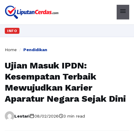
menu
INFO
Home
/
Pendidikan
Ujian Masuk IPDN:
Kesempatan Terbaik
Mewujudkan Karier
Aparatur Negara Sejak Dini
calendar_today
schedule
Lestari
08/02/2026
3 min read