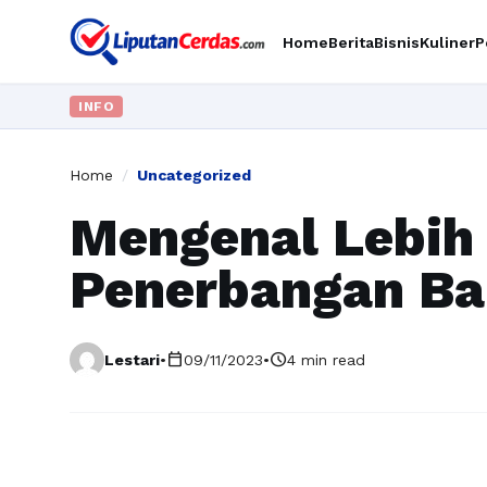
Home
Berita
Bisnis
Kuliner
P
INFO
Home
/
Uncategorized
Mengenal Lebih
Penerbangan Ba
calendar_today
schedule
Lestari
•
09/11/2023
•
4 min read