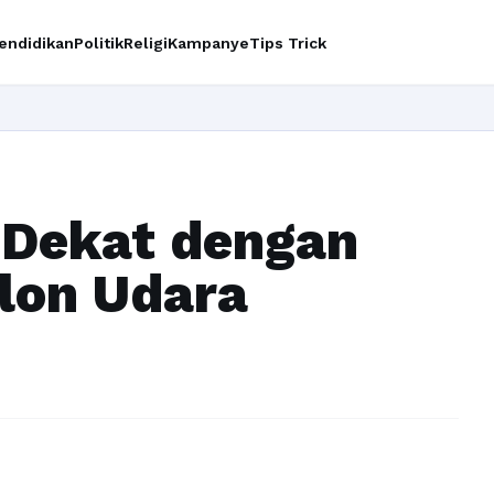
endidikan
Politik
Religi
Kampanye
Tips Trick
Ingin up
 Dekat dengan
lon Udara