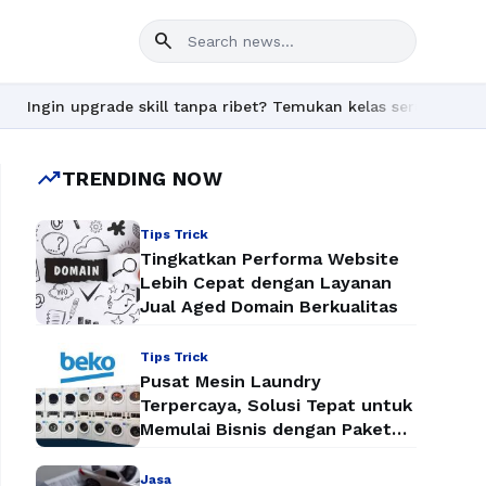
search
grade skill tanpa ribet? Temukan kelas seru dan materi lengkap h
trending_up
TRENDING NOW
Tips Trick
Tingkatkan Performa Website
Lebih Cepat dengan Layanan
Jual Aged Domain Berkualitas
Tips Trick
Pusat Mesin Laundry
Terpercaya, Solusi Tepat untuk
Memulai Bisnis dengan Paket
Mesin Laundry Murah
Jasa