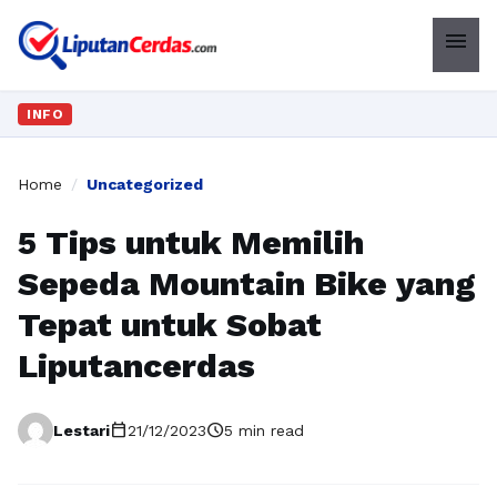
menu
INFO
Home
/
Uncategorized
5 Tips untuk Memilih
Sepeda Mountain Bike yang
Tepat untuk Sobat
Liputancerdas
calendar_today
schedule
Lestari
21/12/2023
5 min read