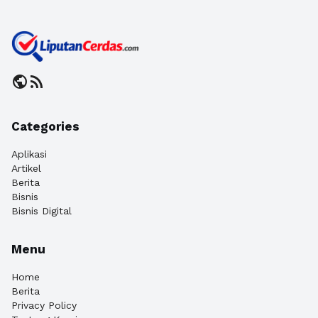
public
rss_feed
Categories
Aplikasi
Artikel
Berita
Bisnis
Bisnis Digital
Menu
Home
Berita
Privacy Policy