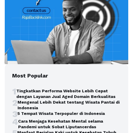
Most Popular
1
Tingkatkan Performa Website Lebih Cepat
dengan Layanan Jual Aged Domain Berkualitas
2
Mengenal Lebih Dekat tentang Wisata Pantai di
Indonesia
3
5 Tempat Wisata Terpopuler di Indonesia
4
Cara Menjaga Kesehatan Mental selama
Pandemi untuk Sobat Liputancerdas
5
Manfaat Berjalan Kaki untuk Kesehatan Tubuh