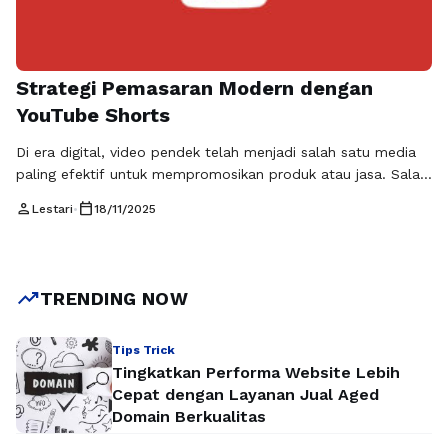
Strategi Pemasaran Modern dengan
YouTube Shorts
Di era digital, video pendek telah menjadi salah satu media
paling efektif untuk mempromosikan produk atau jasa. Salah
satu fitur yang semakin populer adalah YouTube Shorts, yang
person
calendar_today
Lestari
•
18/11/2025
memungkinkan pembuatan video singkat berdurasi kurang
dari 60 detik. Dengan jangkauan luas dan peluang viral tinggi,
strategi YouTube Shorts pemasaran menjadi cara yang tepat
untuk meningkatkan visibilitas brand …
Baca Selengkapnya
trending_up
TRENDING NOW
Tips Trick
Tingkatkan Performa Website Lebih
Cepat dengan Layanan Jual Aged
Domain Berkualitas