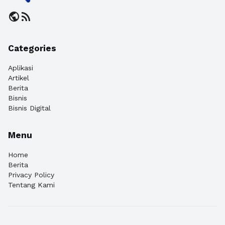
public
rss_feed
Categories
Aplikasi
Artikel
Berita
Bisnis
Bisnis Digital
Menu
Home
Berita
Privacy Policy
Tentang Kami