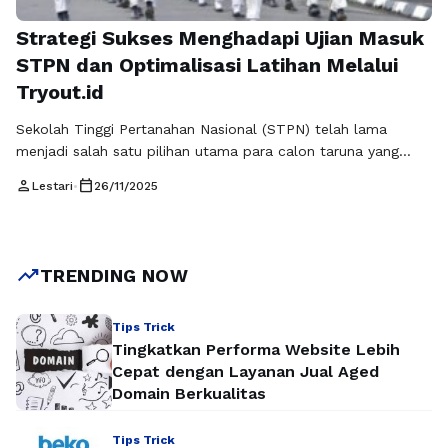
Strategi Sukses Menghadapi Ujian Masuk
STPN dan Optimalisasi Latihan Melalui
Tryout.id
Sekolah Tinggi Pertanahan Nasional (STPN) telah lama
menjadi salah satu pilihan utama para calon taruna yang
ingin berkarier di bidang pertanahan. Dengan peluang bekerja
person
calendar_today
Lestari
•
26/11/2025
di bawah Kementerian ATR/BPN serta prospek profesi yang
stabil, tak heran ujian masuk STPN selalu dipenuhi peserta
dari berbagai daerah. Persaingan yang ketat menuntut setiap
pendaftar untuk mempersiapkan diri secara serius, …
Baca
trending_up
TRENDING NOW
Selengkapnya
Tips Trick
Tingkatkan Performa Website Lebih
Cepat dengan Layanan Jual Aged
Domain Berkualitas
Tips Trick