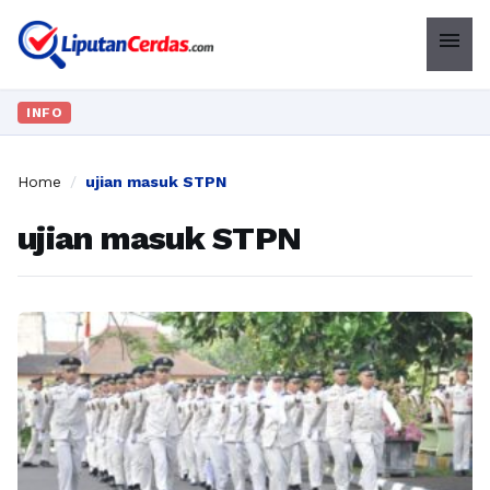
menu
INFO
Home
/
ujian masuk STPN
ujian masuk STPN