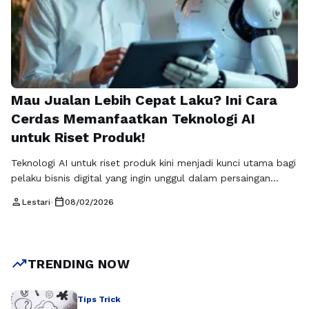
Mau Jualan Lebih Cepat Laku? Ini Cara
Cerdas Memanfaatkan Teknologi AI
untuk Riset Produk!
Teknologi AI untuk riset produk kini menjadi kunci utama bagi
pelaku bisnis digital yang ingin unggul dalam persaingan
pasar online. Di era serba cepat seperti sekarang, riset
person
calendar_today
Lestari
•
08/02/2026
produk secara manual sering kali memakan waktu, tenaga,
dan biaya yang tidak sedikit. Dengan bantuan kecerdasan
buatan, pelaku usaha dapat menganalisis tren pasar, perilaku
konsumen, hingga potensi keuntungan …
Baca Selengkapnya
trending_up
TRENDING NOW
Tips Trick