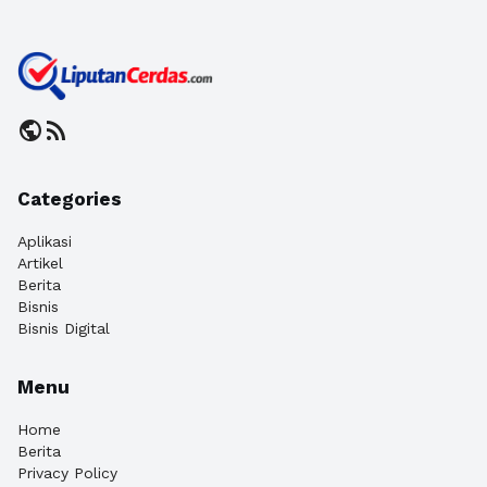
public
rss_feed
Categories
Aplikasi
Artikel
Berita
Bisnis
Bisnis Digital
Menu
Home
Berita
Privacy Policy