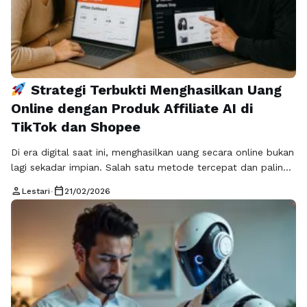
Strategi Terbukti Menghasilkan Uang
Online dengan Produk Affiliate AI di
TikTok dan Shopee
Di era digital saat ini, menghasilkan uang secara online bukan
lagi sekadar impian. Salah satu metode tercepat dan paling
efektif adalah melalui produk affiliate AI. Program TikTok
person
calendar_today
Lestari
•
21/02/2026
Affiliate dan Shopee Affiliate memberi peluang emas bagi
siapa saja, baik pemula maupun kreator berpengalaman,
untuk mendapatkan komisi tanpa harus menyimpan atau
mengirim produk sendiri. Namun, kesuksesan tidak …
Baca
Selengkapnya