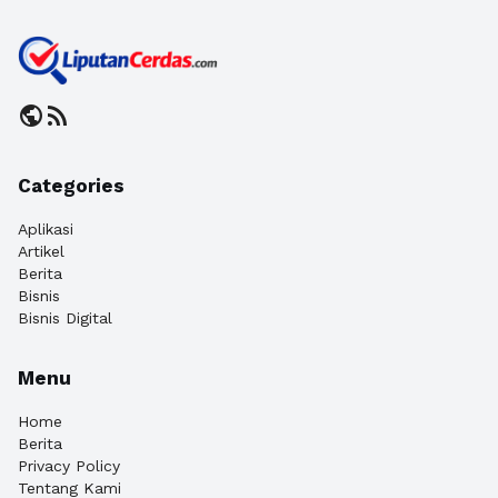
public
rss_feed
Categories
Aplikasi
Artikel
Berita
Bisnis
Bisnis Digital
Menu
Home
Berita
Privacy Policy
Tentang Kami