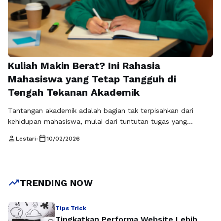
Kuliah Makin Berat? Ini Rahasia
Mahasiswa yang Tetap Tangguh di
Tengah Tekanan Akademik
Tantangan akademik adalah bagian tak terpisahkan dari
kehidupan mahasiswa, mulai dari tuntutan tugas yang
menumpuk, ujian yang berdekatan, hingga tekanan untuk
person
calendar_today
Lestari
•
10/02/2026
mempertahankan prestasi. Banyak mahasiswa merasa
kewalahan, bahkan kehilangan motivasi, ketika realitas
perkuliahan tidak sesuai dengan ekspektasi awal.
UniversitasIndonesia.com mengangkat realitas ini sebagai
trending_up
TRENDING NOW
cerminan kehidupan kampus modern, di mana mahasiswa
dituntut tidak hanya cerdas secara …
Baca Selengkapnya
Tips Trick
Tingkatkan Performa Website Lebih