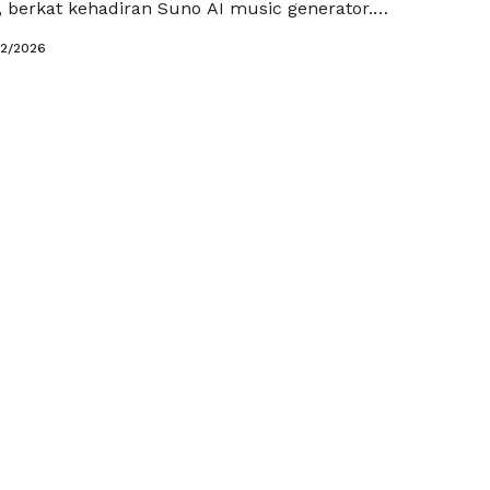
, berkat kehadiran Suno AI music generator.
om menyoroti bagaimana teknologi ini membuka
02/2026
 bagi pemula, kreator konten, hingga pelaku industri
k menghasilkan musik original tanpa harus
ori musik atau bermain …
Baca Selengkapnya