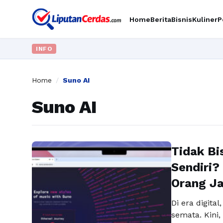
Home
Berita
Bisnis
Kuliner
P
INFO
Home
/
Suno AI
Suno AI
Tidak Bi
Sendiri?
Orang Ja
Di era digita
semata. Kini