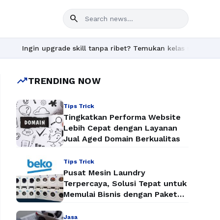
search
Ingin upgrade skill tanpa ribet? Temukan kelas seru dan materi
trending_up
TRENDING NOW
Tips Trick
Tingkatkan Performa Website
Lebih Cepat dengan Layanan
Jual Aged Domain Berkualitas
Tips Trick
Pusat Mesin Laundry
Terpercaya, Solusi Tepat untuk
Memulai Bisnis dengan Paket
Mesin Laundry Murah
Jasa