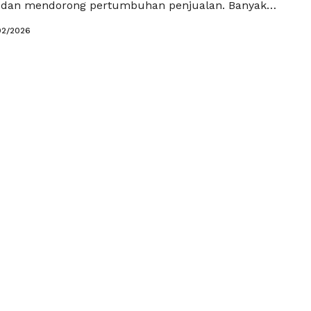
 dan mendorong pertumbuhan penjualan. Banyak
 merasa frustrasi karena konten mereka, meskipun
02/2026
a visual, tetap sepi interaksi. Masalahnya bukan
s konten, melainkan pada cara konten disusun untuk
iens dan memanfaatkan algoritma …
Baca
a