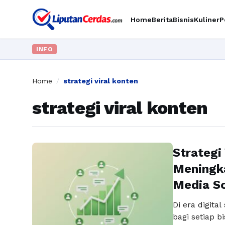
Home
Berita
Bisnis
Kuliner
P
INFO
Home
/
strategi viral konten
strategi viral konten
Strategi
Meningka
Media So
Di era digita
bagi setiap b