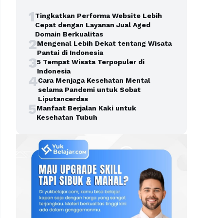
1
Tingkatkan Performa Website Lebih
Cepat dengan Layanan Jual Aged
Domain Berkualitas
2
Mengenal Lebih Dekat tentang Wisata
Pantai di Indonesia
3
5 Tempat Wisata Terpopuler di
Indonesia
4
Cara Menjaga Kesehatan Mental
selama Pandemi untuk Sobat
Liputancerdas
5
Manfaat Berjalan Kaki untuk
Kesehatan Tubuh