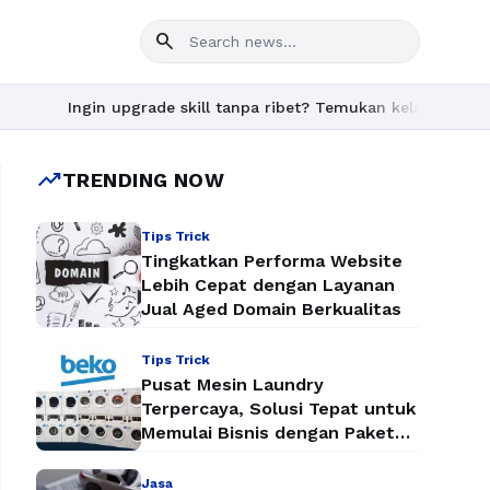
search
Ingin upgrade skill tanpa ribet? Temukan kelas seru dan mate
trending_up
TRENDING NOW
Tips Trick
Tingkatkan Performa Website
Lebih Cepat dengan Layanan
Jual Aged Domain Berkualitas
Tips Trick
Pusat Mesin Laundry
Terpercaya, Solusi Tepat untuk
Memulai Bisnis dengan Paket
Mesin Laundry Murah
Jasa