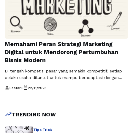
Memahami Peran Strategi Marketing
Digital untuk Mendorong Pertumbuhan
Bisnis Modern
Di tengah kompetisi pasar yang semakin kompetitif, setiap
pelaku usaha dituntut untuk mampu beradaptasi dengan
perubahan perilaku konsumen. Saat ini, sebagian besar
person
calendar_today
Lestari
•
22/11/2025
aktivitas pencarian informasi, pertimbangan pembelian,
hingga transaksi dilakukan melalui platform digital. Oleh
sebab itu, penerapan strategi marketing digital bukan lagi
menjadi pilihan, melainkan sebuah kebutuhan mendesak agar
trending_up
TRENDING NOW
bisnis dapat tetap relevan dan berkembang. …
Baca
Selengkapnya
Tips Trick