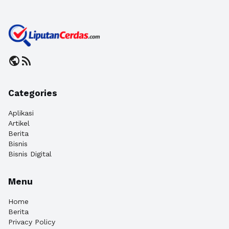
public
rss_feed
Categories
Aplikasi
Artikel
Berita
Bisnis
Bisnis Digital
Menu
Home
Berita
Privacy Policy