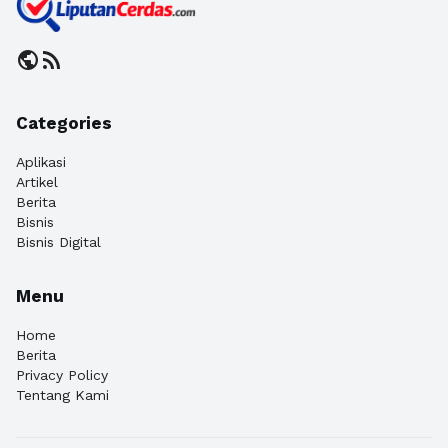
public
rss_feed
Categories
Aplikasi
Artikel
Berita
Bisnis
Bisnis Digital
Menu
Home
Berita
Privacy Policy
Tentang Kami