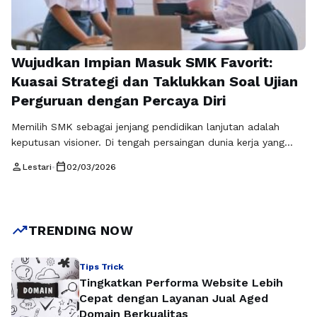
Wujudkan Impian Masuk SMK Favorit:
Kuasai Strategi dan Taklukkan Soal Ujian
Perguruan dengan Percaya Diri
Memilih SMK sebagai jenjang pendidikan lanjutan adalah
keputusan visioner. Di tengah persaingan dunia kerja yang
semakin kompetitif, SMK menawarkan keunggulan berupa
person
calendar_today
Lestari
•
02/03/2026
pembelajaran berbasis keterampilan dan kesiapan industri.
Siswa tidak hanya dibekali teori, tetapi juga praktik nyata
sesuai bidang keahlian. Namun, sebelum menikmati proses
belajar tersebut, setiap calon siswa harus melewati tahapan
trending_up
TRENDING NOW
seleksi yang menuntut kesiapan …
Baca Selengkapnya
Tips Trick
Tingkatkan Performa Website Lebih
Cepat dengan Layanan Jual Aged
Domain Berkualitas