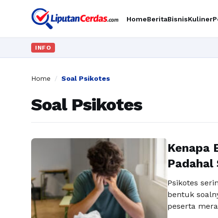
Home
Berita
Bisnis
Kuliner
P
INFO
Home
/
Soal Psikotes
Soal Psikotes
Kenapa B
Padahal 
Psikotes ser
bentuk soaln
peserta meras
ketika soal m