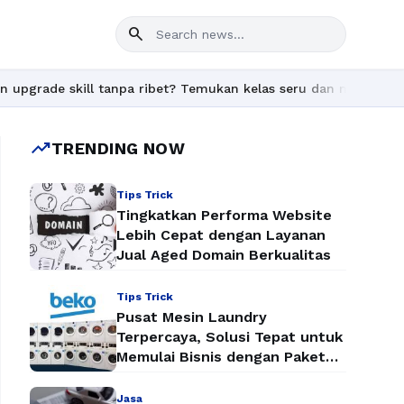
search
ade skill tanpa ribet? Temukan kelas seru dan materi lengkap ha
trending_up
TRENDING NOW
Tips Trick
Tingkatkan Performa Website
Lebih Cepat dengan Layanan
Jual Aged Domain Berkualitas
Tips Trick
Pusat Mesin Laundry
Terpercaya, Solusi Tepat untuk
Memulai Bisnis dengan Paket
Mesin Laundry Murah
Jasa