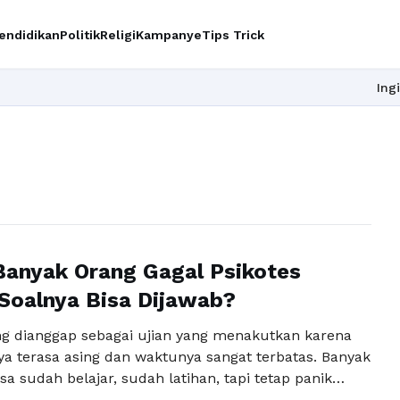
endidikan
Politik
Religi
Kampanye
Tips Trick
Ingin upgr
anyak Orang Gagal Psikotes
Soalnya Bisa Dijawab?
ing dianggap sebagai ujian yang menakutkan karena
ya terasa asing dan waktunya sangat terbatas. Banyak
a sudah belajar, sudah latihan, tapi tetap panik
uncul di layar. Masalah utamanya sering kali bukan